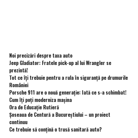
Noi precizări despre taxa auto
Jeep Gladiator: Fratele pick-up al lui Wrangler se
prezintă!
Tot ce îți trebuie pentru a rula în siguranță pe drumurile
României
Porsche 911 are o nouă generație: Iată ce s-a schimbat!
Cum îți poți moderniza mașina
Ora de Educație Rutieră
Șoseaua de Centură a Bucureștiului – un proiect
continuu
Ce trebuie să conțină o trusă sanitară auto?