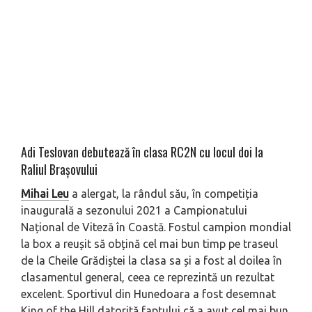
Adi Teslovan debutează în clasa RC2N cu locul doi la
Raliul Brașovului
Mihai Leu
a alergat, la rândul său, în competiția
inaugurală a sezonului 2021 a Campionatului
Național de Viteză în Coastă. Fostul campion mondial
la box a reușit să obțină cel mai bun timp pe traseul
de la Cheile Grădiștei la clasa sa și a fost al doilea în
clasamentul general, ceea ce reprezintă un rezultat
excelent. Sportivul din Hunedoara a fost desemnat
King of the Hill datorită faptului că a avut cel mai bun