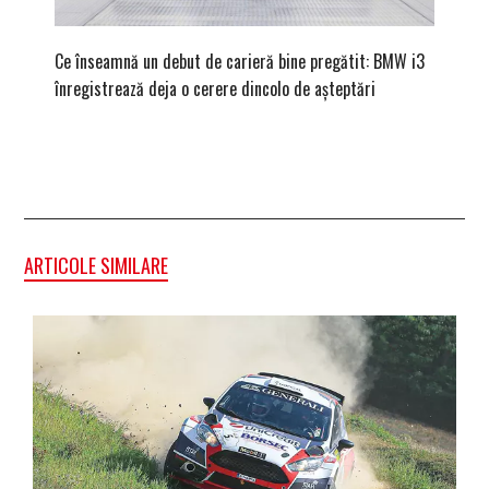
Ce înseamnă un debut de carieră bine pregătit: BMW i3
Versiune
înregistrează deja o cerere dincolo de așteptări
mâna fe
ARTICOLE SIMILARE