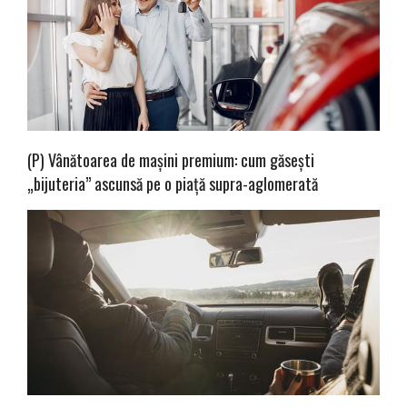
(P) Vânătoarea de mașini premium: cum găsești
„bijuteria” ascunsă pe o piață supra-aglomerată