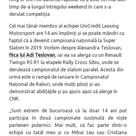
timp de-a lungul întregului weekend în care s-a
derulat competiția.
Cel mai tânăr membru al echipei UniCredit Leasing
Motorsport are 14 ani împliniți și se poate mândri cu
faptul că a devenit campioană națională la Super
Slalom în 2019. Vorbim despre Alexandra Teslovan,
fiica lui Adi Teslovan
, iar ea va alerga cu un Renault
Twingo RS R1 la etapele Rally Cross Sibiu, unde se
derulează campionatul de slalom paralel. Acesta din
urmă este o rampă de lansare în Campionatul
Național de Raliuri, unde mulți piloți și-au
demonstrat abilitățile și au ajuns apoi să alerge în
CNR.
„
Sunt extrem de bucuroasă că la doar 14 ani pot
participa în două campionate susținută de niște
parteneri puternici. Mai mult, să fac parte dintr-o
echipă cu tatăl meu și cu Mihai Leu sau Cristiana