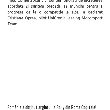
meu, Cornel Șocariciu, suntem onorați de încrederea
acordată și suntem pregătiți să muncim pentru a
progresa de la o competiție la alta,
‘
a declarat
Cristiana Oprea, pilot UniCredit Leasing Motorsport
Team
.
România a obținut argintul la Rally din Roma Capitale!