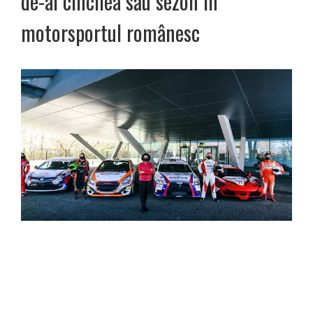
de-al cincilea său sezon în
motorsportul românesc