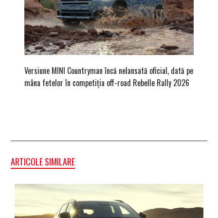
Versiune MINI Countryman încă nelansată oficial, dată pe
Pentru 
mâna fetelor în competiția off-road Rebelle Rally 2026
Blackbir
ARTICOLE SIMILARE