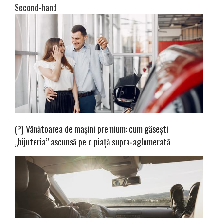
Second-hand
(P) Vânătoarea de mașini premium: cum găsești
„bijuteria” ascunsă pe o piață supra-aglomerată