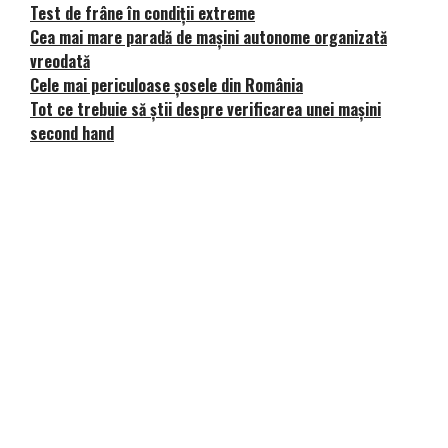
Test de frâne în condiții extreme
Cea mai mare paradă de mașini autonome organizată
vreodată
Cele mai periculoase șosele din România
Tot ce trebuie să știi despre verificarea unei mașini
second hand