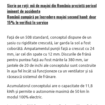
Sicrie pe roți: mii de mașini din România prezintă pericol
iminent de accidente
Românii cumpără pe încredere mașini second hand: doar
15% le verifică în service
Față de un 508 standard, conceptul dispune de un
șasiu cu rigiditate crescută, iar garda la sol a fost
coborâtă. Ampatamentul punții față a crescut cu 24
mm, iar cel din spate cu 12 mm. Discurile de frână
pentru puntea față au fost mărite la 380 mm, iar
jantele de 20 de inchi ale conceptului sunt construite
în așa fel încât să funcționeze ca un ventilator și să
răcească sistemul de frânare.
Acumulatorul conceptului are o capacitate de 11,8
kWh și permite o autonomie maximă de 50 km în
modul 100% electric.