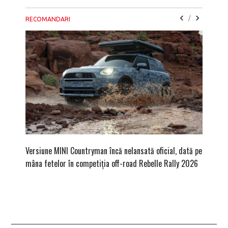
/
RECOMANDARI
Versiune MINI Countryman încă nelansată oficial, dată pe
Pentru 
mâna fetelor în competiția off-road Rebelle Rally 2026
Blackbir