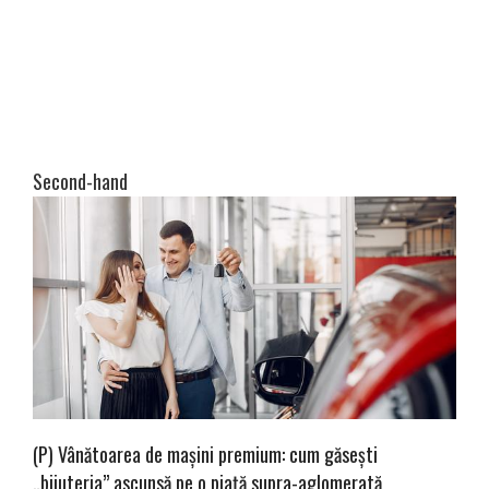
Second-hand
(P) Vânătoarea de mașini premium: cum găsești
„bijuteria” ascunsă pe o piață supra-aglomerată