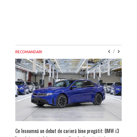
/
RECOMANDARI
Ce înseamnă un debut de carieră bine pregătit: BMW i3
Versiune