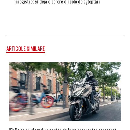
înregistrează deja o cerere dincolo de așteptări
mâna fe
ARTICOLE SIMILARE