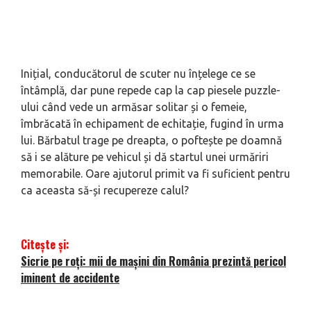
Inițial, conducătorul de scuter nu înțelege ce se
întâmplă, dar pune repede cap la cap piesele puzzle-
ului când vede un armăsar solitar și o femeie,
îmbrăcată în echipament de echitație, fugind în urma
lui. Bărbatul trage pe dreapta, o poftește pe doamnă
să i se alăture pe vehicul și dă startul unei urmăriri
memorabile. Oare ajutorul primit va fi suficient pentru
ca aceasta să-și recupereze calul?
Citește și:
Sicrie pe roți: mii de mașini din România prezintă pericol
iminent de accidente