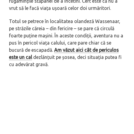
rugămințile stăpânei de a încetini. Cert este că nu a
vrut să le facă viața ușoară celor doi urmăritori.
Totul se petrece în localitatea olandeză Wassenaar,
pe străzile căreia – din fericire – se pare că circulă
foarte puține mașini. În aceste condiții, aventura nu a
pus în pericol viața calului, care pare chiar că se
bucură de escapadă.
Am văzut aici cât de periculos
este un cal
dezlănțuit pe șosea, deci situația putea fi
cu adevărat gravă.