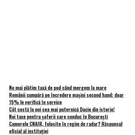
Nu mai plătim taxă de pod când mergem la mare
Românii cumpără pe încredere mașini second hand: doar
15% le verifică în service
Cât costă la noi cea mai puternică Dacie din istorie!
Noi taxe pentru șoferii care conduc în București
Camerele CNAIR, folosite în regim de radar? Răspunsul
oficial al instituției