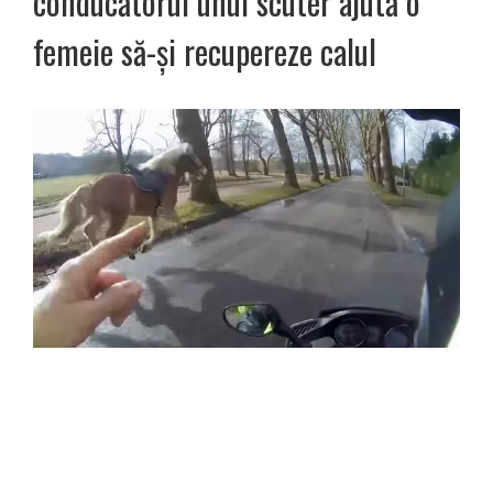
conducătorul unui scuter ajută o
femeie să-și recupereze calul