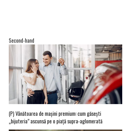
Second-hand
(P) Vânătoarea de mașini premium: cum găsești
„bijuteria” ascunsă pe o piață supra-aglomerată