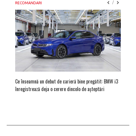
/
RECOMANDARI
Ce înseamnă un debut de carieră bine pregătit: BMW i3
Versiune
înregistrează deja o cerere dincolo de așteptări
mâna fe