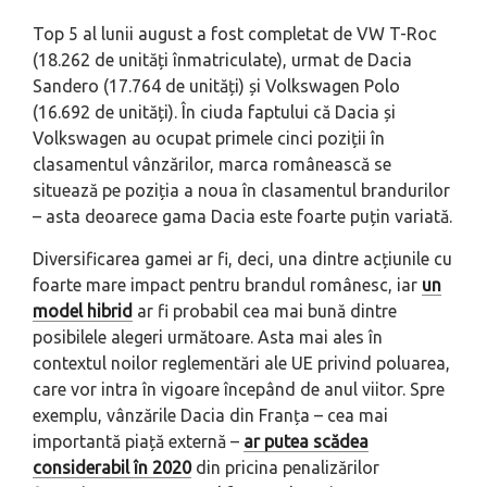
Top 5 al lunii august a fost completat de VW T-Roc
(18.262 de unități înmatriculate), urmat de Dacia
Sandero (17.764 de unități) și Volkswagen Polo
(16.692 de unități). În ciuda faptului că Dacia și
Volkswagen au ocupat primele cinci poziții în
clasamentul vânzărilor, marca românească se
situează pe poziția a noua în clasamentul brandurilor
– asta deoarece gama Dacia este foarte puțin variată.
Diversificarea gamei ar fi, deci, una dintre acțiunile cu
foarte mare impact pentru brandul românesc, iar
un
model hibrid
ar fi probabil cea mai bună dintre
posibilele alegeri următoare. Asta mai ales în
contextul noilor reglementări ale UE privind poluarea,
care vor intra în vigoare începând de anul viitor. Spre
exemplu, vânzările Dacia din Franța – cea mai
importantă piață externă –
ar putea scădea
considerabil în 2020
din pricina penalizărilor