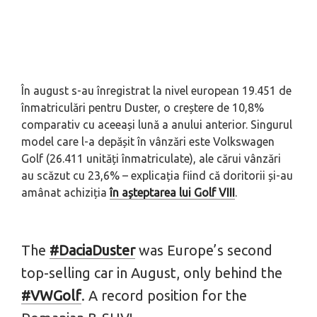
În august s-au înregistrat la nivel european 19.451 de
înmatriculări pentru Duster, o creștere de 10,8%
comparativ cu aceeași lună a anului anterior. Singurul
model care l-a depășit în vânzări este Volkswagen
Golf (26.411 unități înmatriculate), ale cărui vânzări
au scăzut cu 23,6% – explicația fiind că doritorii și-au
amânat achiziția
în așteptarea lui Golf VIII
.
The
#DaciaDuster
was Europe’s second
top-selling car in August, only behind the
#VWGolf
. A record position for the