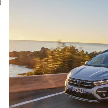
ă
Pentru cine știe ceva avioane, numele Hennessey
Prima sportivă cu
Blackbird va suna ca un apropo. Unul pertinent, de
de noua ediție lim
altfel!
60° Hommage