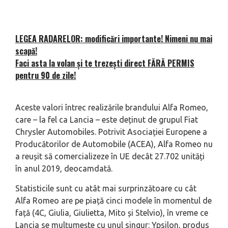
LEGEA RADARELOR: modificări importante! Nimeni nu mai
scapă!
Faci asta la volan şi te trezeşti direct FĂRĂ PERMIS
pentru 90 de zile!
Aceste valori întrec realizările brandului Alfa Romeo,
care – la fel ca Lancia – este deținut de grupul Fiat
Chrysler Automobiles. Potrivit Asociației Europene a
Producătorilor de Automobile (ACEA), Alfa Romeo nu
a reușit să comercializeze în UE decât 27.702 unități
în anul 2019, deocamdată.
Statisticile sunt cu atât mai surprinzătoare cu cât
Alfa Romeo are pe piață cinci modele în momentul de
față (4C, Giulia, Giulietta, Mito și Stelvio), în vreme ce
Lancia se mulțumește cu unul singur: Ypsilon, produs