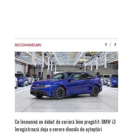
/
RECOMANDARI
Ce înseamnă un debut de carieră bine pregătit: BMW i3
Versiune
înregistrează deja o cerere dincolo de așteptări
mâna fe