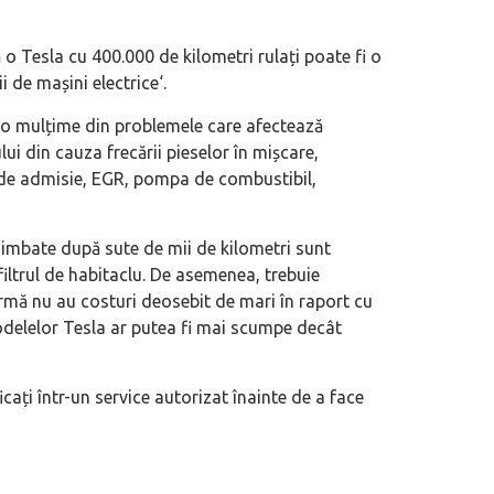
ă
o Tesla cu 400.000 de kilometri rulați poate fi o
i de mașini electrice
‘.
e o mulțime din problemele care afectează
ui din cauza frecării pieselor în mișcare,
rie de admisie, EGR, pompa de combustibil,
himbate după sute de mii de kilometri sunt
filtrul de habitaclu. De asemenea, trebuie
urmă nu au costuri deosebit de mari în raport cu
delelor Tesla ar putea fi mai scumpe decât
icați într-un service autorizat înainte de a face