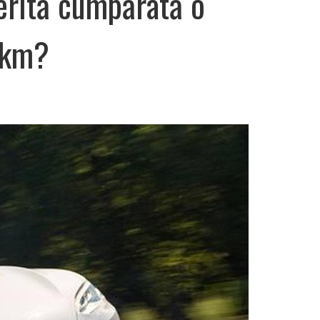
erită cumpărată o
 km?