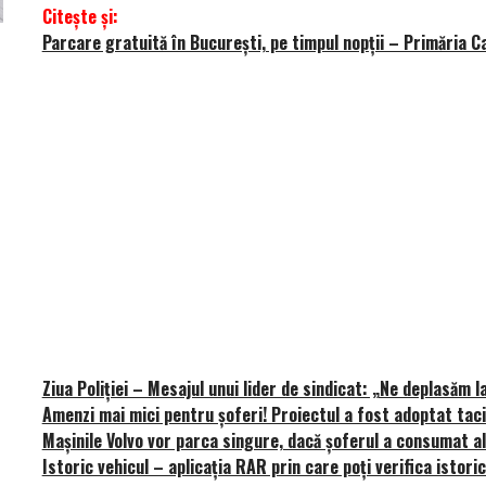
Citește și:
Parcare gratuită în București, pe timpul nopții – Primăria Ca
Versiune MINI Countryman încă nelansată oficial, dată
Pentru cine știe c
pe mâna fetelor în competiția off-road Rebelle Rally
Blackbird va suna 
2026
altfel!
Ziua Poliției – Mesajul unui lider de sindicat: „Ne deplasăm l
Amenzi mai mici pentru șoferi! Proiectul a fost adoptat taci
Mașinile Volvo vor parca singure, dacă șoferul a consumat a
Istoric vehicul – aplicația RAR prin care poți verifica istoric