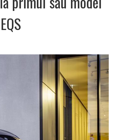
la primul său model
 EQS