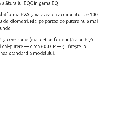
a alătura lui EQC în gama EQ.
 motor central a mărcii, omagiată
Dacă viața e „heavy duty”, măcar să-i 
e platforma EVA și va avea un acumulator de 100
 de kilometri. Nici pe partea de putere nu e mai
itată Lamborghini Revuelto Miura
mai buni!
cunde.
tă și o versiune (mai de) performanță a lui EQS:
ai-putere — circa 600 CP — și, firește, o
iunea standard a modelului.