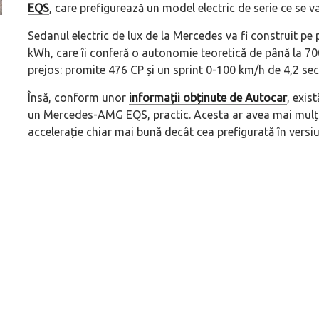
EQS
, care prefigurează un model electric de serie ce se v
ă
Pentru cine știe ceva avioane, numele Hennessey
Prima sportivă cu
Sedanul electric de lux de la Mercedes va fi construit p
kWh, care îi conferă o autonomie teoretică de până la 700
Blackbird va suna ca un apropo. Unul pertinent, de
de noua ediție lim
prejos: promite 476 CP și un sprint 0-100 km/h de 4,2 se
altfel!
60° Hommage
Însă, conform unor
informații obținute de Autocar
, exis
un Mercedes-AMG EQS, practic. Acesta ar avea mai mulți c
accelerație chiar mai bună decât cea prefigurată în vers