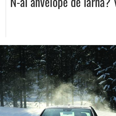
N-ai anvelope de iarnă? 