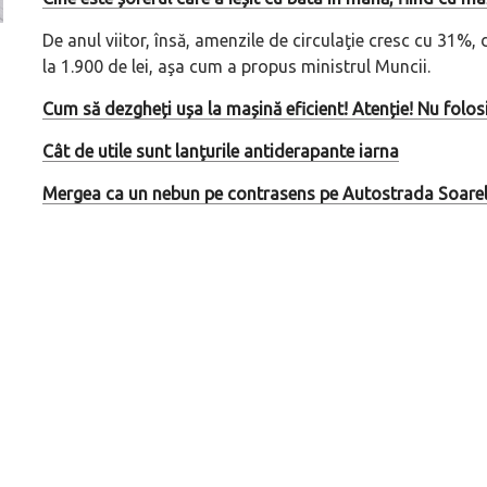
De anul viitor, însă, amenzile de circulaţie cresc cu 31%
Versiune MINI Countryman încă nelansată oficial, dată
Pentru cine știe c
la 1.900 de lei, aşa cum a propus ministrul Muncii.
pe mâna fetelor în competiția off-road Rebelle Rally
Blackbird va suna 
2026
altfel!
Cum să dezgheți ușa la mașină eficient! Atenție! Nu folosi
Cât de utile sunt lanţurile antiderapante iarna
Mergea ca un nebun pe contrasens pe Autostrada Soarelu