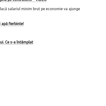
, dacă salariul minim brut pe economie va ajunge
eva avioane, numele Hennessey
Prima sportivă cu motor central a mă
ca un apropo. Unul pertinent, de
de noua ediție limitată Lamborghini 
60° Hommage
 apă fierbinte!
i. Ce s-a întâmplat