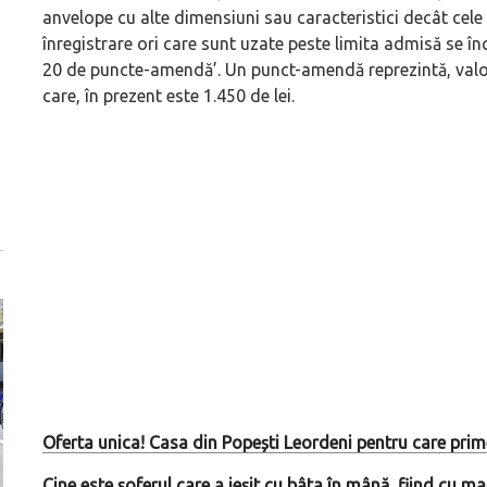
anvelope cu alte dimensiuni sau caracteristici decât cele 
înregistrare ori care sunt uzate peste limita admisă se înc
20 de puncte-amendă’. Un punct-amendă reprezintă, valor
care, în prezent este 1.450 de lei.
Oferta unica! Casa din Popești Leordeni pentru care p
Cine este șoferul care a ieșit cu bâta în mână, fiind cu 