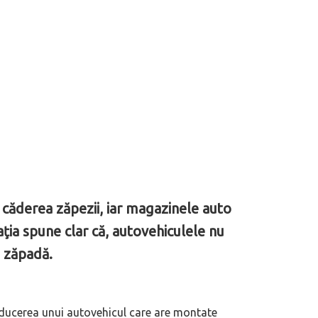
 căderea zăpezii, iar magazinele auto
aţia spune clar că, autovehiculele nu
e zăpadă.
conducerea unui autovehicul care are montate