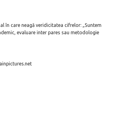
 în care neagă veridicitatea cifrelor: „
Suntem
academic, evaluare inter pares sau metodologie
ainpictures.net