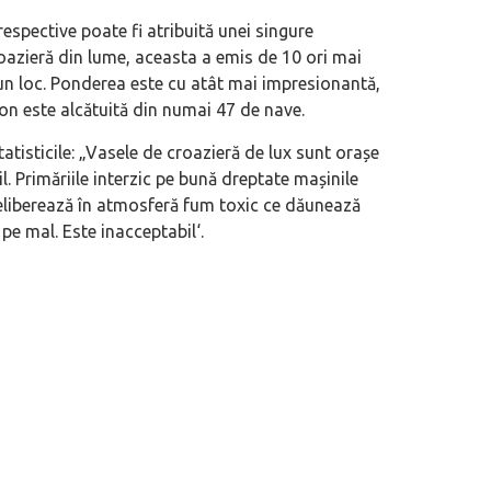
espective poate fi atribuită unei singure
oazieră din lume, aceasta a emis de 10 ori mai
 un loc. Ponderea este cu atât mai impresionantă,
n este alcătuită din numai 47 de nave.
isticile: „
Vasele de croazieră de lux sunt orașe
l. Primăriile interzic pe bună dreptate mașinile
 eliberează în atmosferă fum toxic ce dăunează
 pe mal. Este inacceptabil
‘.