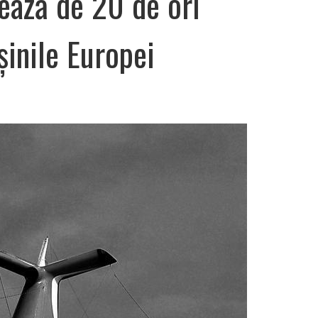
ează de 20 de ori
inile Europei