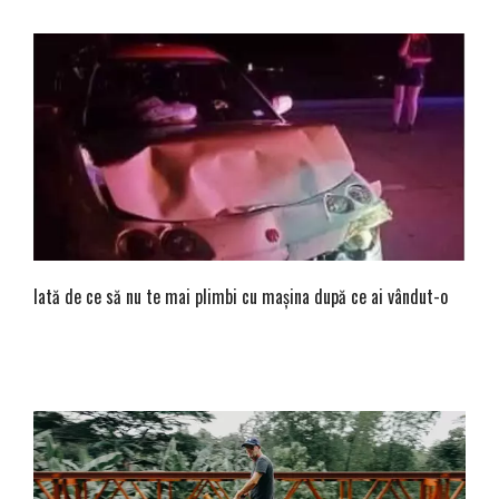
Iată de ce să nu te mai plimbi cu mașina după ce ai vândut-o