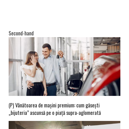
Second-hand
(P) Vânătoarea de mașini premium: cum găsești
„bijuteria” ascunsă pe o piață supra-aglomerată