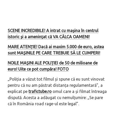
SCENE INCREDIBILE! A intrat cu mașina în centrul
istoric și a amenințat că VA CĂLCA OAMENI!
MARE ATENȚIE! Dacă ai maxim 5.000 de euro, astea
sunt MAȘINILE PE CARE TREBUIE SĂ LE CUMPERI!
NOILE MAȘINI ALE POLIȚIEI de 50 de milioane de
euro! Uite ce pot cumpăra! FOTO
„Poliția a văzut tot filmul și spune că eu sunt vinovat
pentru că nu am păstrat distanța regulamentară”, a
explicat pe
trafictube.ro
omul care a și filmat întreaga
dispută. Acesta a adăugat cu nemulțumire: „Se pare
că în România road rage-ul este legal”.