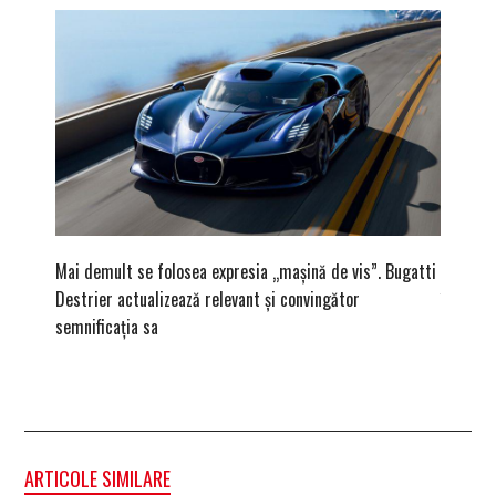
Mai demult se folosea expresia „mașină de vis”. Bugatti
Ce înse
Destrier actualizează relevant și convingător
înregist
semnificația sa
ARTICOLE SIMILARE