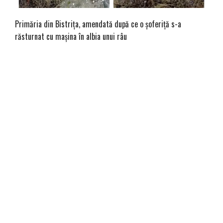
Primăria din Bistrița, amendată după ce o șoferiță s-a
răsturnat cu mașina în albia unui râu