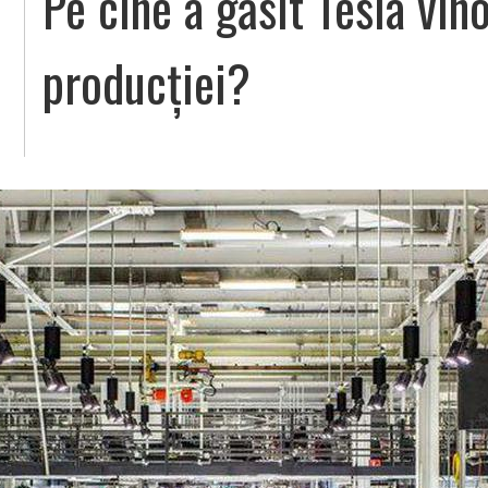
Pe cine a găsit Tesla vin
producției?