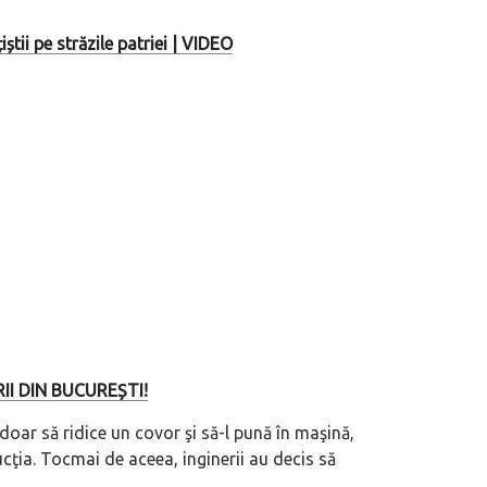
tii pe străzile patriei | VIDEO
I DIN BUCUREȘTI!
oar să ridice un covor şi să-l pună în maşină,
ucţia. Tocmai de aceea, inginerii au decis să