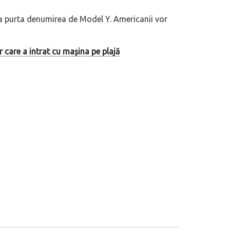
a purta denumirea de Model Y. Americanii vor
 motor central a mărcii, omagiată
Dacă viața e „heavy duty”, măcar să-i 
itată Lamborghini Revuelto Miura
mai buni!
care a intrat cu mașina pe plajă