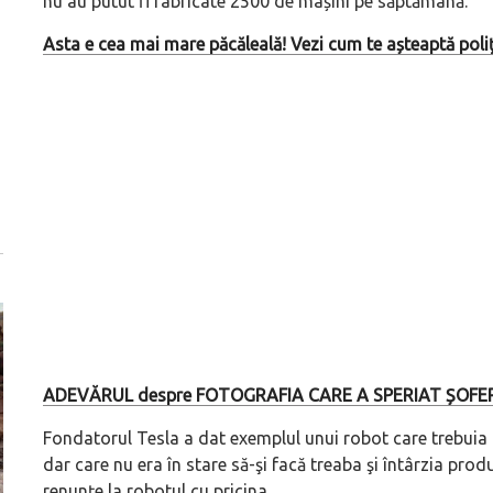
nu au putut fi fabricate 2500 de mașini pe săptămână.
Asta e cea mai mare păcăleală! Vezi cum te așteaptă polițiș
ADEVĂRUL despre FOTOGRAFIA CARE A SPERIAT ȘOFERI
Fondatorul Tesla a dat exemplul unui robot care trebuia d
dar care nu era în stare să-şi facă treaba şi întârzia prod
renunțe la robotul cu pricina.