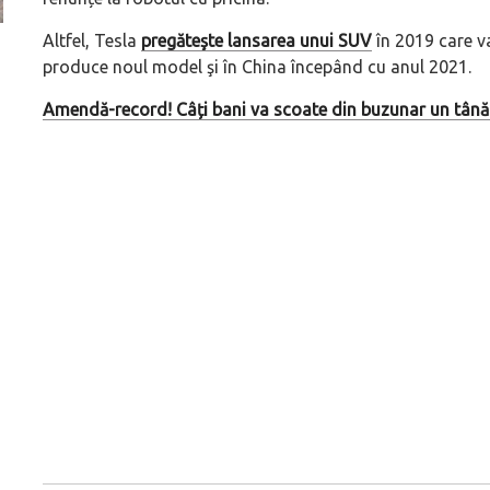
Altfel, Tesla
pregăteşte lansarea unui SUV
în 2019 care v
ă
Pentru cine știe ceva avioane, numele Hennessey
Prima sportivă cu
produce noul model şi în China începând cu anul 2021.
Blackbird va suna ca un apropo. Unul pertinent, de
de noua ediție lim
altfel!
60° Hommage
Amendă-record! Câți bani va scoate din buzunar un tânăr 