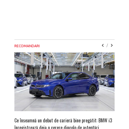
/
RECOMANDARI
Ce înseamnă un debut de carieră bine pregătit: BMW i3
Versiune
înregistrează deja o cerere dincolo de așteptări
mâna fe