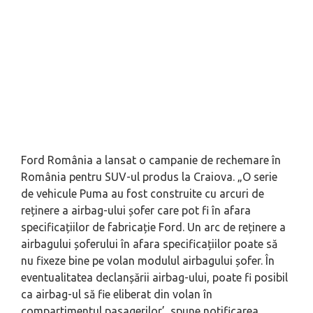
Ford România a lansat o campanie de rechemare în
România pentru SUV-ul produs la Craiova.
„O serie
de vehicule Puma au fost construite cu arcuri de
reținere a airbag-ului șofer care pot fi în afara
specificațiilor de fabricație Ford. Un arc de reținere a
airbagului șoferului în afara specificațiilor poate să
nu fixeze bine pe volan modulul airbagului șofer. În
eventualitatea declanșării airbag-ului, poate fi posibil
ca airbag-ul să fie eliberat din volan în
compartimentul pasagerilor’
, spune notificarea