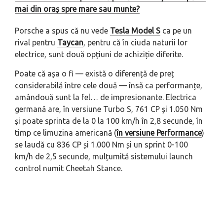
mai din oraș spre mare sau munte?
Porsche a spus că nu vede
Tesla Model S
ca pe un
rival pentru
Taycan
, pentru că în ciuda naturii lor
electrice, sunt două opțiuni de achiziție diferite.
Poate că așa o fi — există o diferență de preț
considerabilă între cele două — însă ca performanțe,
amândouă sunt la fel… de impresionante. Electrica
germană are, în versiune Turbo S, 761 CP și 1.050 Nm
și poate sprinta de la 0 la 100 km/h în 2,8 secunde, în
timp ce limuzina americană (
în versiune Performance
)
se laudă cu 836 CP și 1.000 Nm și un sprint 0-100
km/h de 2,5 secunde, mulțumită sistemului
launch
control
numit Cheetah Stance.