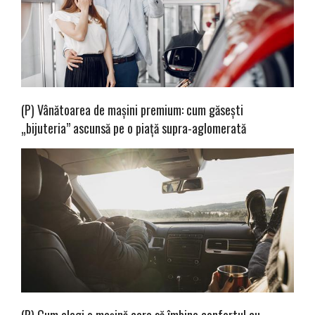
(P) Vânătoarea de mașini premium: cum găsești
„bijuteria” ascunsă pe o piață supra-aglomerată
(P) Cum alegi o mașină care să îmbine confortul cu