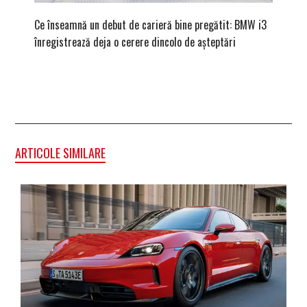
Ce înseamnă un debut de carieră bine pregătit: BMW i3
Versiune
înregistrează deja o cerere dincolo de așteptări
mâna fe
ARTICOLE SIMILARE