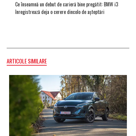
Ce înseamnă un debut de carieră bine pregătit: BMW i3
Versiune
înregistrează deja o cerere dincolo de așteptări
mâna fe
ARTICOLE SIMILARE