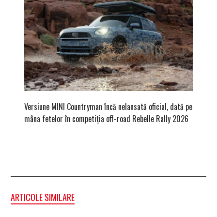
Versiune MINI Countryman încă nelansată oficial, dată pe
Pentru 
mâna fetelor în competiția off-road Rebelle Rally 2026
Blackbir
ARTICOLE SIMILARE