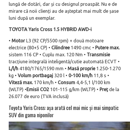
lungă de dotări, dar și cu designul proaspăt. Nu e de
mirare că noii clienți au de așteptat mai mult de șase
luni după un exemplar.
TOYOTA Yaris Cross 1.5 HYBRID AWD-i
•
Motor
L3 (92 CP/5500 rpm) + două motoare
electrice (80+5 CP) •
Cilindree
1490 cmc •
Putere max.
sistem 116 CP • Cuplu max. 120 Nm •
Transmisie
tracțiune integrală inteligentă/cutie automată ECVT •
L/l/h
4180/1765/1590 mm •
Masă proprie
1.250-1.270
kg •
Volum portbagaj
320 l •
0-100 km/h
11,8 s •
Viteză max.
170 km/h •
Consum
4,4-5,1 l/100 km
(WLTP) •
Emisii CO2
101-115 g/km (WLTP) •
Preț
de la
26.077 de euro (TVA inclusă)
Toyota Yaris Cross: așa arată cel mai mic și mai simpatic
SUV din gama niponilor