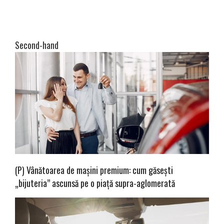
Second-hand
(P) Vânătoarea de mașini premium: cum găsești
„bijuteria” ascunsă pe o piață supra-aglomerată