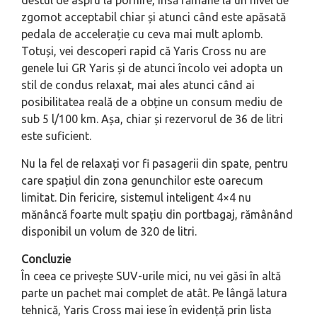
destul de aspru la pornire, însă rămâne la un nivel de
zgomot acceptabil chiar și atunci când este apăsată
pedala de accelerație cu ceva mai mult aplomb.
Totuși, vei descoperi rapid că Yaris Cross nu are
genele lui GR Yaris și de atunci încolo vei adopta un
stil de condus relaxat, mai ales atunci când ai
posibilitatea reală de a obține un consum mediu de
sub 5 l/100 km. Așa, chiar și rezervorul de 36 de litri
este suficient.
Nu la fel de relaxați vor fi pasagerii din spate, pentru
care spațiul din zona genunchilor este oarecum
limitat. Din fericire, sistemul inteligent 4×4 nu
mănâncă foarte mult spațiu din portbagaj, rămânând
disponibil un volum de 320 de litri.
Concluzie
În ceea ce privește SUV-urile mici, nu vei găsi în altă
parte un pachet mai complet de atât. Pe lângă latura
tehnică, Yaris Cross mai iese în evidență prin lista