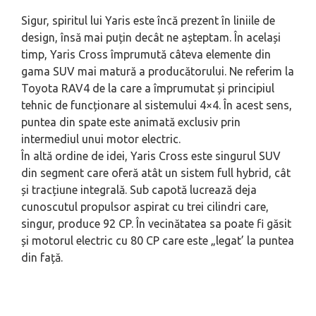
Sigur, spiritul lui Yaris este încă prezent în liniile de
design, însă mai puțin decât ne așteptam. În același
timp, Yaris Cross împrumută câteva elemente din
gama SUV mai matură a producătorului. Ne referim la
Toyota RAV4 de la care a împrumutat și principiul
tehnic de funcționare al sistemului 4×4. În acest sens,
puntea din spate este animată exclusiv prin
intermediul unui motor electric.
În altă ordine de idei, Yaris Cross este singurul SUV
din segment care oferă atât un sistem full hybrid, cât
și tracțiune integrală. Sub capotă lucrează deja
cunoscutul propulsor aspirat cu trei cilindri care,
singur, produce 92 CP. În vecinătatea sa poate fi găsit
și motorul electric cu 80 CP care este „legat’ la puntea
din față.