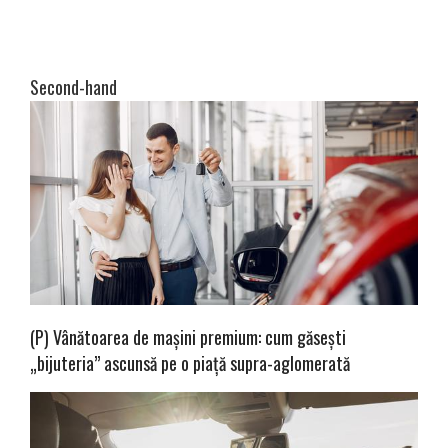
Second-hand
(P) Vânătoarea de mașini premium: cum găsești
„bijuteria” ascunsă pe o piață supra-aglomerată