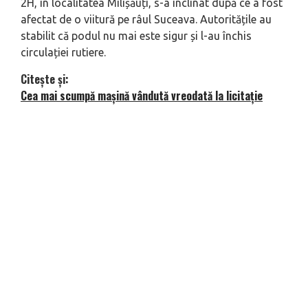
2H, în localitatea Milișăuți, s-a înclinat după ce a fost
afectat de o viitură pe râul Suceava. Autoritățile au
stabilit că podul nu mai este sigur și l-au închis
circulației rutiere.
Citește și:
Cea mai scumpă mașină vândută vreodată la licitație