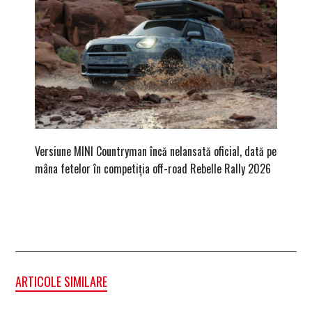
Versiune MINI Countryman încă nelansată oficial, dată pe
Pentru 
mâna fetelor în competiția off-road Rebelle Rally 2026
Blackbir
ARTICOLE SIMILARE