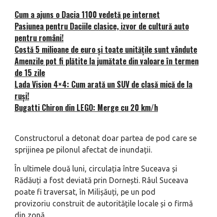
Cum a ajuns o Dacia 1100 vedetă pe internet
Pasiunea pentru Daciile clasice, izvor de cultură auto
pentru români!
Costă 5 milioane de euro și toate unitățile sunt vândute
Amenzile pot fi plătite la jumătate din valoare în termen
de 15 zile
Lada Vision 4×4: Cum arată un SUV de clasă mică de la
ruși!
Bugatti Chiron din LEGO: Merge cu 20 km/h
Constructorul a detonat doar partea de pod care se
sprijinea pe pilonul afectat de inundații.
În ultimele două luni, circulația între Suceava și
Rădăuți a fost deviată prin Dornești. Râul Suceava
poate fi traversat, în Milișăuți, pe un pod
provizoriu construit de autoritățile locale și o firmă
din zonă.