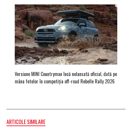
Versiune MINI Countryman încă nelansată oficial, dată pe
Dacă via
mâna fetelor în competiția off-road Rebelle Rally 2026
mai buni
ARTICOLE SIMILARE