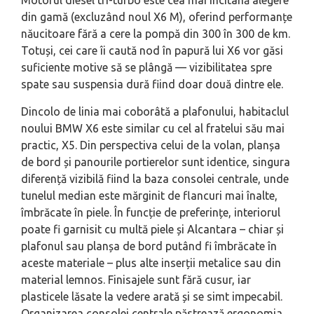
Motorul diesel tri-turbo este cea mai incitană alegere
din gamă (excluzând noul X6 M), oferind performanțe
năucitoare fără a cere la pompă din 300 în 300 de km.
Totuși, cei care îi caută nod în papură lui X6 vor găsi
suficiente motive să se plângă — vizibilitatea spre
spate sau suspensia dură fiind doar două dintre ele.
Dincolo de linia mai coborâtă a plafonului, habitaclul
noului BMW X6 este similar cu cel al fratelui său mai
practic, X5. Din perspectiva celui de la volan, planșa
de bord și panourile portierelor sunt identice, singura
diferență vizibilă fiind la baza consolei centrale, unde
tunelul median este mărginit de flancuri mai înalte,
îmbrăcate în piele. În funcție de preferințe, interiorul
poate fi garnisit cu multă piele și Alcantara – chiar și
plafonul sau planșa de bord putând fi îmbrăcate în
aceste materiale – plus alte inserții metalice sau din
material lemnos. Finisajele sunt fără cusur, iar
plasticele lăsate la vedere arată și se simt impecabil.
Organizarea consolei centrale păstrează ergonomia