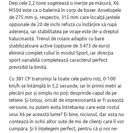
Deși cele 2,2 tone sugerează o inerție pe măsură, X6
M50d este ca o balerină în corp de boxer. Anvelopele
de 275 mm și, respectiv, 315 mm care încalță jantele
opționale de 20 de inchi refuză cu îndârjire să rupă
aderența, iar stabilitatea pe viraje este de-a dreptul
halucinantă. Trenul de rulare adaptiv cu bare
stabilizatoare active (opțiune de 3.473 de euro)
elimină complet ruliul în modul Sport, iar direcția
sport variabilă completează caracterul perfect
previzibil la limită.
Cu 381 CP transmiși la toate cele patru roți, 0-100
km/h se întâmplă în 5,2 secunde, iar în primii metri ai
plecării pur și simplu nu poți desprinde capul de pe
tetiere. Și totuși, oricât de impresionantă ar fi această
versiune, nu putem evita întrebarea: care este rostul
unui X6 pe această lume? Ei bine, niciunul, dar asta nu
contează în ochii altor sute de mii de clienți care îl vor
cumpăra. Și îi înțelegem perfect, pentru că și noi ne-