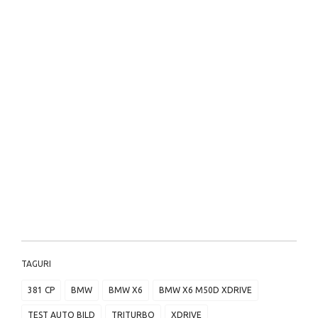
TAGURI
381 CP
BMW
BMW X6
BMW X6 M50D XDRIVE
TEST AUTO BILD
TRITURBO
XDRIVE