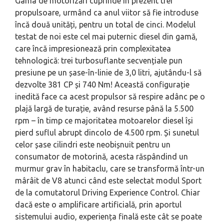
Gama de motorizări cuprinde în prezent trei
propulsoare, urmând ca anul viitor să fie introduse
încă două unități, pentru un total de cinci. Modelul
testat de noi este cel mai puternic diesel din gamă,
care încă impresionează prin complexitatea
tehnologică: trei turbosuflante secvențiale pun
presiune pe un șase-în-linie de 3,0 litri, ajutându-l să
dezvolte 381 CP și 740 Nm! Această configurație
inedită face ca acest propulsor să respire adânc pe o
plajă largă de turație, având resurse până la 5.500
rpm – în timp ce majoritatea motoarelor diesel își
pierd suflul abrupt dincolo de 4.500 rpm. Și sunetul
celor șase cilindri este neobișnuit pentru un
consumator de motorină, acesta răspândind un
murmur grav în habitaclu, care se transformă într-un
mârâit de V8 atunci când este selectat modul Sport
de la comutatorul Driving Experience Control. Chiar
dacă este o amplificare artificială, prin aportul
sistemului audio, experiența finală este cât se poate