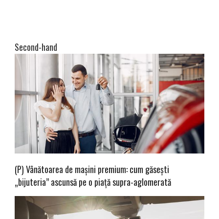
Second-hand
(P) Vânătoarea de mașini premium: cum găsești
„bijuteria” ascunsă pe o piață supra-aglomerată