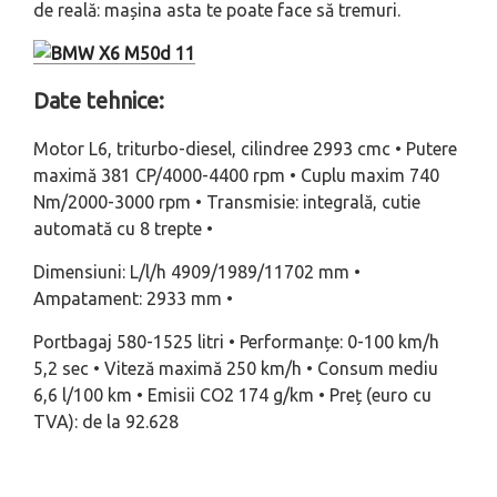
de reală: mașina asta te poate face să tremuri.
Date tehnice:
Motor L6, triturbo-diesel, cilindree 2993 cmc • Putere
maximă 381 CP/4000-4400 rpm • Cuplu maxim 740
Nm/2000-3000 rpm • Transmisie: integrală, cutie
automată cu 8 trepte •
Dimensiuni: L/l/h 4909/1989/11702 mm •
Ampatament: 2933 mm •
Portbagaj 580-1525 litri • Performanțe: 0-100 km/h
5,2 sec • Viteză maximă 250 km/h • Consum mediu
6,6 l/100 km • Emisii CO2 174 g/km • Preț (euro cu
TVA): de la 92.628