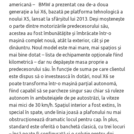
americană – BMW a prezentat cea de-a doua
generație a lui X6, bazată pe platforma tehnologică a
noului X5, lansat la sfârșitul lui 2013. Deși moștenește
o parte dintre motorizările predecesorului său,
acestea au fost îmbunătățite și îmbrăcate într-o
mașină complet nouă, atât la exterior, cât și pe
dinăuntru. Noul model este mai mare, mai spațios și
mai bine dotat – lista de echipamente opționale fiind
kilometrică – dar nu depășește masa proprie a
predecesorului său. În funcție de suma pe care clientul
este dispus să o investească în dotări, noul X6 se
poate transforma într-o mașină parțial autonomă,
fiind capabil să se parcheze singur sau chiar să ruleze
autonom în ambuteiajele de pe autostrăzi, la viteze
mai mici de 30 km/h. Spațiul interior a fost extins, în
special în spate, unde linia joasă a plafonului nu mai
obstrucționează dramatic locul pentru cap. În plus,
standard este oferită o banchetă clasică, cu trei locuri
– însă poate fi configurată și o soluție pentru doi