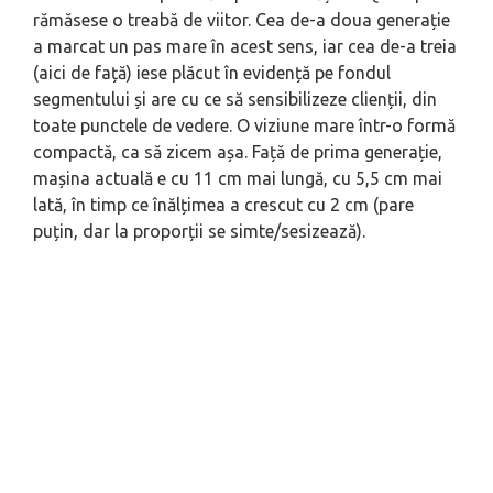
rămăsese o treabă de viitor. Cea de-a doua generație
a marcat un pas mare în acest sens, iar cea de-a treia
(aici de față) iese plăcut în evidență pe fondul
segmentului și are cu ce să sensibilizeze clienții, din
toate punctele de vedere. O viziune mare într-o formă
compactă, ca să zicem așa. Față de prima generație,
mașina actuală e cu 11 cm mai lungă, cu 5,5 cm mai
lată, în timp ce înălțimea a crescut cu 2 cm (pare
puțin, dar la proporții se simte/sesizează).