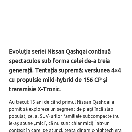
Evoluția seriei Nissan Qashqai continuă
spectaculos sub forma celei de-a treia
generații. Tentația supremă: versiunea 4×4
cu propulsie mild-hybrid de 156 CP și
transmisie X-Tronic.
Au trecut 15 ani de când primul Nissan Qashqai a
pornit să exploreze un segment de piață încă slab
populat, cel al SUV-urilor familiale subcompacte (nu
le-aș spune „mici’, că nu sunt chiar mici). Într-un
context în care, pe atunci, tenta dinamic-hightech era