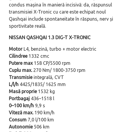
condus mașina în manieră incisivă: da, răspunsul
transmisiei X-Tronic cu care este echipat noul
Qashqai include spontaneitate în răspuns, nerv și
sportivitate reală.
NISSAN QASHQAI 1.3 DIG-T X-TRONIC
Motor
L4, benzină, turbo + motor electric
Cilindree
1332 cmc
Putere max
158 CP/5500 rpm
Cuplu max.
270 Nm/ 1800-3750 rpm
Transmisie
integrală, CVT
L/l/h
4425/1835/ 1625 mm
Masă proprie
1532 kg
Portbagaj
436–1518 l
0–100 km/h
9,9 s
Viteză max.
190 km/h
Consum
7,0 l/100 km
Autonomie
506 km