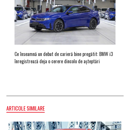
Ce înseamnă un debut de carieră bine pregătit: BMW i3
Versiune
înregistrează deja o cerere dincolo de așteptări
mâna fe
ARTICOLE SIMILARE