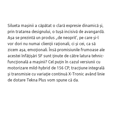
Silueta mașinii a căpătat o clară expresie dinamică și,
prin tratarea designului, o tușă incisivă de avangardă.
Așa se prezintă un produs „de neoprit’, pe care și-l
vor dori nu numai clienții raționali, ci și cei, ca să
zicem așa, emoționali. Însă promisiunile frumoase ale
acestei înfățișări SF sunt ținute de către latura tehnic-
funcțională a mașinii? Cel puțin în cazul versiunii cu
motorizare mild-hybrid de 156 CP, tracțiune integrală
și transmisie cu variație continuă X-Tronic având linie
de dotare Tekna Plus vom spune că da.