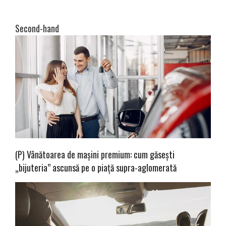
Second-hand
(P) Vânătoarea de mașini premium: cum găsești
„bijuteria” ascunsă pe o piață supra-aglomerată