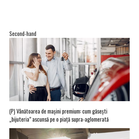
Second-hand
(P) Vânătoarea de mașini premium: cum găsești
„bijuteria” ascunsă pe o piață supra-aglomerată