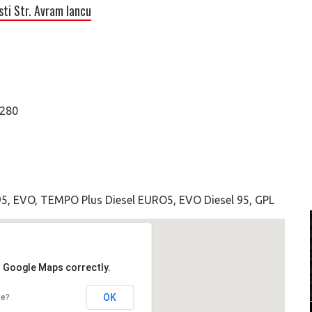
ti Str. Avram Iancu
7280
95, EVO, TEMPO Plus Diesel EURO5, EVO Diesel 95, GPL
d Google Maps correctly.
OK
te?