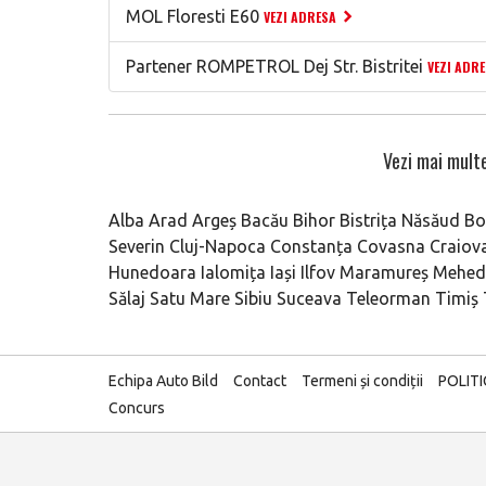
MOL Floresti E60
VEZI ADRESA
Partener ROMPETROL Dej Str. Bistritei
VEZI ADR
Vezi mai multe
Alba
Arad
Argeș
Bacău
Bihor
Bistrița Năsăud
Bo
Severin
Cluj-Napoca
Constanța
Covasna
Craiov
Hunedoara
Ialomița
Iași
Ilfov
Maramureș
Mehedi
Sălaj
Satu Mare
Sibiu
Suceava
Teleorman
Timiș
Echipa Auto Bild
Contact
Termeni și condiții
POLIT
Concurs