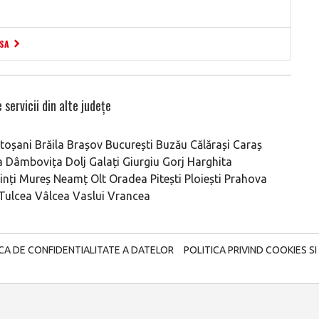
ESA
 servicii din alte județe
toșani
Brăila
Brașov
București
Buzău
Călărași
Caraș
a
Dâmbovița
Dolj
Galați
Giurgiu
Gorj
Harghita
nți
Mureș
Neamț
Olt
Oradea
Pitești
Ploiești
Prahova
Tulcea
Vâlcea
Vaslui
Vrancea
ICA DE CONFIDENTIALITATE A DATELOR
POLITICA PRIVIND COOKIES SI