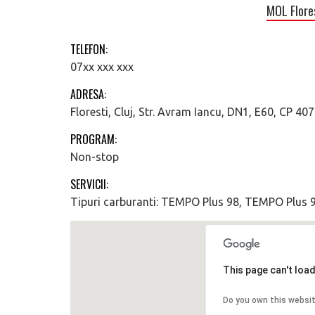
MOL Flores
TELEFON:
07xx xxx xxx
ADRESA:
Floresti, Cluj, Str. Avram Iancu, DN1, E60, CP 40
PROGRAM:
Non-stop
SERVICII:
Tipuri carburanti: TEMPO Plus 98, TEMPO Plus 
This page can't loa
Do you own this websi