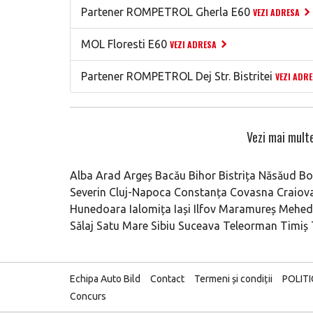
Partener ROMPETROL Gherla E60
VEZI ADRESA
MOL Floresti E60
VEZI ADRESA
Partener ROMPETROL Dej Str. Bistritei
VEZI ADR
Vezi mai multe
Alba
Arad
Argeș
Bacău
Bihor
Bistrița Năsăud
Bo
Severin
Cluj-Napoca
Constanța
Covasna
Craiov
Hunedoara
Ialomița
Iași
Ilfov
Maramureș
Mehedi
Sălaj
Satu Mare
Sibiu
Suceava
Teleorman
Timiș
Echipa Auto Bild
Contact
Termeni și condiții
POLIT
Concurs