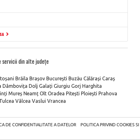
ESA
 servicii din alte județe
toșani
Brăila
Brașov
București
Buzău
Călărași
Caraș
a
Dâmbovița
Dolj
Galați
Giurgiu
Gorj
Harghita
nți
Mureș
Neamț
Olt
Oradea
Pitești
Ploiești
Prahova
Tulcea
Vâlcea
Vaslui
Vrancea
ICA DE CONFIDENTIALITATE A DATELOR
POLITICA PRIVIND COOKIES SI