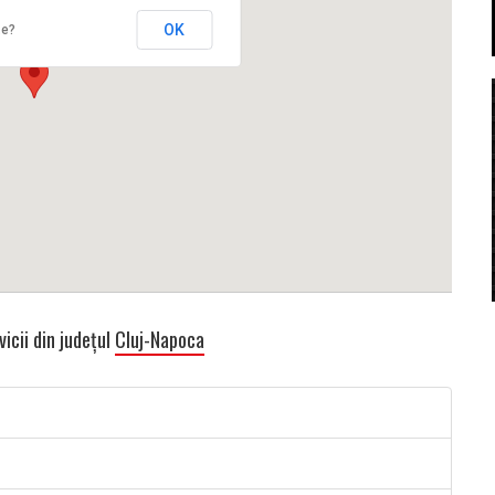
OK
te?
icii din județul
Cluj-Napoca