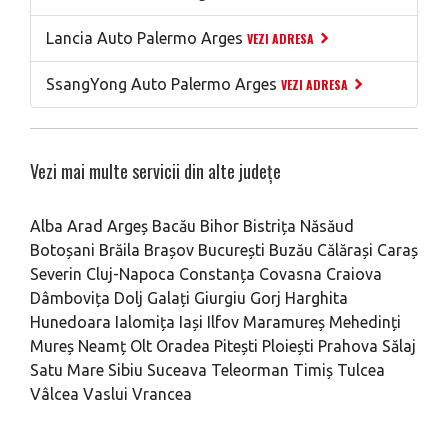
Lancia Auto Palermo Arges
VEZI ADRESA
SsangYong Auto Palermo Arges
VEZI ADRESA
Vezi mai multe servicii din alte județe
Alba
Arad
Argeș
Bacău
Bihor
Bistrița Năsăud
Botoșani
Brăila
Brașov
București
Buzău
Călărași
Caraș
Severin
Cluj-Napoca
Constanța
Covasna
Craiova
Dâmbovița
Dolj
Galați
Giurgiu
Gorj
Harghita
Hunedoara
Ialomița
Iași
Ilfov
Maramureș
Mehedinți
Mureș
Neamț
Olt
Oradea
Pitești
Ploiești
Prahova
Sălaj
Satu Mare
Sibiu
Suceava
Teleorman
Timiș
Tulcea
Vâlcea
Vaslui
Vrancea