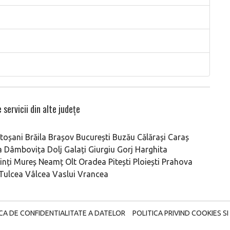
 servicii din alte județe
toșani
Brăila
Brașov
București
Buzău
Călărași
Caraș
a
Dâmbovița
Dolj
Galați
Giurgiu
Gorj
Harghita
nți
Mureș
Neamț
Olt
Oradea
Pitești
Ploiești
Prahova
Tulcea
Vâlcea
Vaslui
Vrancea
ICA DE CONFIDENTIALITATE A DATELOR
POLITICA PRIVIND COOKIES SI