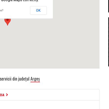
d Google Maps correctly.
OK
te?
servicii din județul
Argeș
ESA