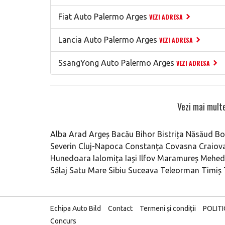
Fiat Auto Palermo Arges
VEZI ADRESA
Lancia Auto Palermo Arges
VEZI ADRESA
SsangYong Auto Palermo Arges
VEZI ADRESA
Vezi mai multe
Alba
Arad
Argeș
Bacău
Bihor
Bistrița Năsăud
Bo
Severin
Cluj-Napoca
Constanța
Covasna
Craiov
Hunedoara
Ialomița
Iași
Ilfov
Maramureș
Mehedi
Sălaj
Satu Mare
Sibiu
Suceava
Teleorman
Timiș
Echipa Auto Bild
Contact
Termeni și condiții
POLIT
Concurs