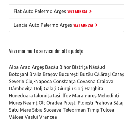
Fiat Auto Palermo Arges
VEZI ADRESA
Lancia Auto Palermo Arges
VEZI ADRESA
Vezi mai multe servicii din alte județe
Alba
Arad
Argeș
Bacău
Bihor
Bistrița Năsăud
Botoșani
Brăila
Brașov
București
Buzău
Călărași
Caraș
Severin
Cluj-Napoca
Constanța
Covasna
Craiova
Dâmbovița
Dolj
Galați
Giurgiu
Gorj
Harghita
Hunedoara
Ialomița
Iași
Ilfov
Maramureș
Mehedinți
Mureș
Neamț
Olt
Oradea
Pitești
Ploiești
Prahova
Sălaj
Satu Mare
Sibiu
Suceava
Teleorman
Timiș
Tulcea
Vâlcea
Vaslui
Vrancea