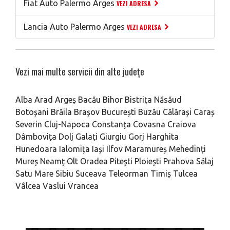
Fiat Auto Palermo Arges
VEZI ADRESA
Lancia Auto Palermo Arges
VEZI ADRESA
Vezi mai multe servicii din alte județe
Alba
Arad
Argeș
Bacău
Bihor
Bistrița Năsăud
Botoșani
Brăila
Brașov
București
Buzău
Călărași
Caraș
Severin
Cluj-Napoca
Constanța
Covasna
Craiova
Dâmbovița
Dolj
Galați
Giurgiu
Gorj
Harghita
Hunedoara
Ialomița
Iași
Ilfov
Maramureș
Mehedinți
Mureș
Neamț
Olt
Oradea
Pitești
Ploiești
Prahova
Sălaj
Satu Mare
Sibiu
Suceava
Teleorman
Timiș
Tulcea
Vâlcea
Vaslui
Vrancea