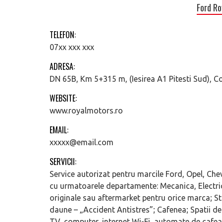
Ford Ro
TELEFON:
07xx xxx xxx
ADRESA:
DN 65B, Km 5+315 m, (Iesirea A1 Pitesti Sud), C
WEBSITE:
www.royalmotors.ro
EMAIL:
xxxxx@email.com
SERVICII:
Service autorizat pentru marcile Ford, Opel, Chev
cu urmatoarele departamente: Mecanica, Electrica
originale sau aftermarket pentru orice marca; Sta
daune – „Accident Antistres”; Cafenea; Spatii de 
TV, computer, internet Wi-Fi, automate de cafea, 