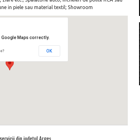
aune in piele sau material textil; Showroom
d Google Maps correctly.
OK
te?
servicii din județul
Argeș