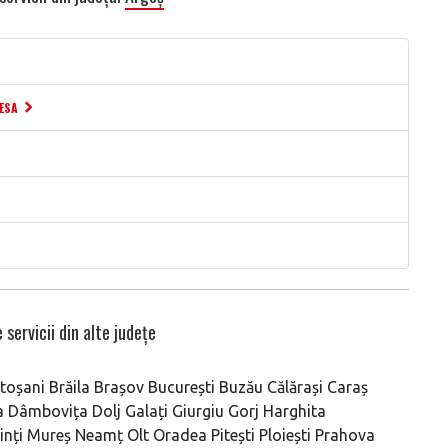
ESA
 servicii din alte județe
toșani
Brăila
Brașov
București
Buzău
Călărași
Caraș
a
Dâmbovița
Dolj
Galați
Giurgiu
Gorj
Harghita
nți
Mureș
Neamț
Olt
Oradea
Pitești
Ploiești
Prahova