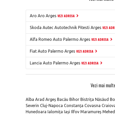
Aro Aro Arges
VEZI ADRESA
Skoda Autec Autotechnik Pitesti Arges
VEZI ADR
Alfa Romeo Auto Palermo Arges
VEZI ADRESA
Fiat Auto Palermo Arges
VEZI ADRESA
Lancia Auto Palermo Arges
VEZI ADRESA
Vezi mai multe
Alba
Arad
Argeș
Bacău
Bihor
Bistrița Năsăud
Bo
Severin
Cluj-Napoca
Constanța
Covasna
Craiov
Hunedoara
Ialomița
Iași
Ilfov
Maramureș
Mehedi