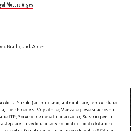
yal Motors Arges
om. Bradu, Jud. Arges
rolet si Suzuki (autoturisme, autoutilitare, motociclete)
, Tinichigerie si Vopsitorie; Vanzare piese si accesorii
tie ITP; Serviciu de inmatriculari auto; Serviciu pentru
asteptare cu vedere in service pentru clienti dotate cu
ziare etc.; Spalatorie auto; Incheieri de polite RCA sau