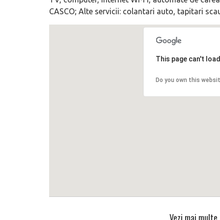
CASCO; Alte servicii: colantari auto, tapitari sc
This page can't loa
Do you own this websi
Vezi mai multe 