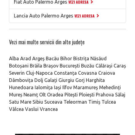
Fiat Auto Palermo Arges
VEZI ADRESA
Lancia Auto Palermo Arges
VEZI ADRESA
Vezi mai multe servicii din alte județe
Alba
Arad
Argeș
Bacău
Bihor
Bistrița Năsăud
Botoșani
Brăila
Brașov
București
Buzău
Călărași
Caraș
Severin
Cluj-Napoca
Constanța
Covasna
Craiova
Dâmbovița
Dolj
Galați
Giurgiu
Gorj
Harghita
Hunedoara
Ialomița
Iași
Ilfov
Maramureș
Mehedinți
Mureș
Neamț
Olt
Oradea
Pitești
Ploiești
Prahova
Sălaj
Satu Mare
Sibiu
Suceava
Teleorman
Timiș
Tulcea
Vâlcea
Vaslui
Vrancea