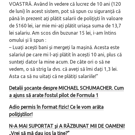
VOASTRĂ. Având în vedere că lucrez de 10 ani (120
de luni) în acest sistem, pot să spun cu siguranță că
până în prezent ați plătit salarii de polițiști în valoare
de 5160 lei, iar mie mi-ați plătit uriașa suma de 13,7
lei salariu. Am scos din buzunar 15 lei, i-am întins
omului și îi spun :
– Luați acești bani și mergeți la mașină. Acesta este
salariul pe care mi l-ați plătit în acești 10 ani, plus că
sunteți dator la mine acum. De câte ori o să ne
vedem, o să strig la dvs. că aveți să îmi dați 1,3 lei.
Asta ca să nu uitați că ne plătiți salariile!”
Detalii șocante despre MICHAEL SCHUMACHER. Cum
a ajuns să arate fostul pilot de Formula 1
Adio permis în format fizic! Ce le vom arăta
polițiștilor!
N-A MAI SUPORTAT și A RĂZBUNAT MII DE OAMENI!
„Vrei să mă dau jos la tine?”