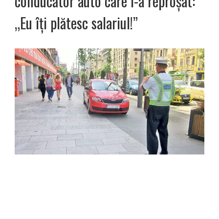
conducător auto care i-a reproșat:
„Eu îți plătesc salariul!”