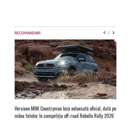
/
RECOMANDARI
Versiune MINI Countryman încă nelansată oficial, dată pe
Dacă via
mâna fetelor în competiția off-road Rebelle Rally 2026
mai buni