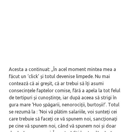
Acesta a continuat: „În acel moment mintea mea a
făcut un ‘click’ și totul devenise limpede. Nu mai
contează că ai greșit, că ar trebui să îți asumi
consecințele faptelor comise, fără a apela la tot felul
de tertipuri și cunoștințe, iar după aceea să strigi în
gura mare ‘Huo șpăgarii, nenorociții, burtoșii!’. Totul
se rezumă la : ‘Noi vă plătim salariile, voi sunteți cei
care trebuie să faceți ce vă spunem noi, sancționați
pe cine vă spunem noi, când vă spunem noi și doar