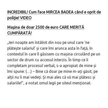
INCREDIBIL! Cum face MIRCEA BADEA când e oprit de
poliție! VIDEO
Mașina de doar 2500 de euro CARE MERITĂ
CUMPĂRATĂ!
„Ieri noapte am întâlnit din nou pe unul care ‘ne
plătește salariul’ și care îmi arunca asta în față, în
contextul în care îl găsisem cu mașina circulând pe un
sector de drum cu accesul interzis. În timp ce îi
completam procesul verbal, s-a apropiat de mine și
îmi spune: (…) – Bine că doar pe mine m-ați găsit, pe
alții nu îi mai vedeți. Și mai ales că vă mai plătesc și
salariile!”, a notat omul legii pe siteul menționat.