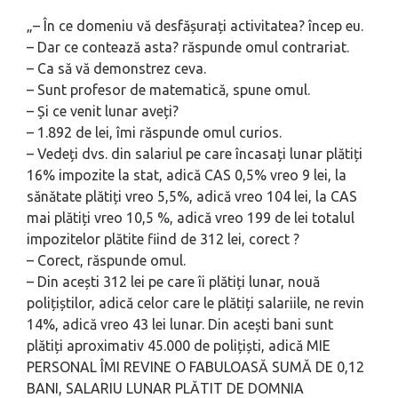
„– În ce domeniu vă desfășurați activitatea? încep eu.
– Dar ce contează asta? răspunde omul contrariat.
– Ca să vă demonstrez ceva.
– Sunt profesor de matematică, spune omul.
– Și ce venit lunar aveți?
– 1.892 de lei, îmi răspunde omul curios.
– Vedeți dvs. din salariul pe care încasați lunar plătiți
16% impozite la stat, adică CAS 0,5% vreo 9 lei, la
sănătate plătiți vreo 5,5%, adică vreo 104 lei, la CAS
mai plătiți vreo 10,5 %, adică vreo 199 de lei totalul
impozitelor plătite fiind de 312 lei, corect ?
– Corect, răspunde omul.
– Din acești 312 lei pe care îi plătiți lunar, nouă
polițiștilor, adică celor care le plătiți salariile, ne revin
14%, adică vreo 43 lei lunar. Din acești bani sunt
plătiți aproximativ 45.000 de polițiști, adică MIE
PERSONAL ÎMI REVINE O FABULOASĂ SUMĂ DE 0,12
BANI, SALARIU LUNAR PLĂTIT DE DOMNIA