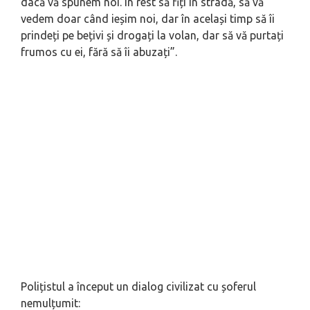
dacă vă spunem noi. În rest să fiți în stradă, să vă
vedem doar când ieșim noi, dar în același timp să îi
prindeți pe bețivi și drogați la volan, dar să vă purtați
frumos cu ei, fără să îi abuzați”.
Polițistul a început un dialog civilizat cu șoferul
nemulțumit: