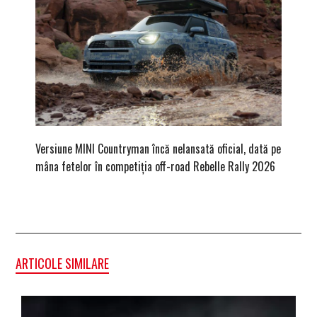
Versiune MINI Countryman încă nelansată oficial, dată pe
Dacă via
mâna fetelor în competiția off-road Rebelle Rally 2026
mai buni
ARTICOLE SIMILARE