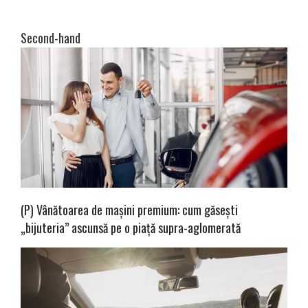
Second-hand
(P) Vânătoarea de mașini premium: cum găsești
„bijuteria” ascunsă pe o piață supra-aglomerată