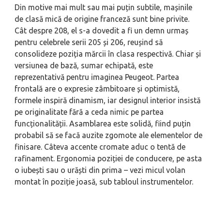
Din motive mai mult sau mai puțin subtile, mașinile
de clasă mică de origine franceză sunt bine privite.
Cât despre 208, el s-a dovedit a fi un demn urmaș
pentru celebrele serii 205 și 206, reușind să
consolideze poziția mărcii în clasa respectivă. Chiar și
versiunea de bază, sumar echipată, este
reprezentativă pentru imaginea Peugeot. Partea
frontală are o expresie zâmbitoare și optimistă,
formele inspiră dinamism, iar designul interior insistă
pe originalitate fără a ceda nimic pe partea
funcționalității. Asamblarea este solidă, fiind puțin
probabil să se facă auzite zgomote ale elementelor de
finisare. Câteva accente cromate aduc o tentă de
rafinament. Ergonomia poziției de conducere, pe asta
o iubești sau o urăști din prima – vezi micul volan
montat în poziție joasă, sub tabloul instrumentelor.