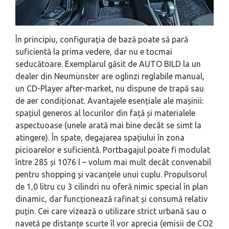
În principiu, configurația de bază poate să pară
suficientă la prima vedere, dar nu e tocmai
seducătoare. Exemplarul găsit de AUTO BILD la un
dealer din Neumünster are oglinzi reglabile manual,
un CD-Player after-market, nu dispune de trapă sau
de aer condiționat. Avantajele esențiale ale mașinii:
spațiul generos al locurilor din față și materialele
aspectuoase (unele arată mai bine decât se simt la
atingere). În spate, degajarea spațiului în zona
picioarelor e suficientă. Portbagajul poate fi modulat
între 285 și 1076 l – volum mai mult decât convenabil
pentru shopping și vacanțele unui cuplu. Propulsorul
de 1,0 litru cu 3 cilindri nu oferă nimic special în plan
dinamic, dar funcționează rafinat și consumă relativ
puțin. Cei care vizează o utilizare strict urbană sau o
navetă pe distanțe scurte îl vor aprecia (emisii de CO2