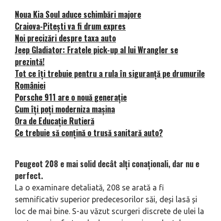
Noua Kia Soul aduce schimbări majore
Craiova-Pitești va fi drum expres
Noi precizări despre taxa auto
Jeep Gladiator: Fratele pick-up al lui Wrangler se
prezintă!
Tot ce îți trebuie pentru a rula în siguranță pe drumurile
României
Porsche 911 are o nouă generație
Cum îți poți moderniza mașina
Ora de Educație Rutieră
Ce trebuie să conțină o trusă sanitară auto?
Peugeot 208 e mai solid decât alți conaționali, dar nu e
perfect.
La o examinare detaliată, 208 se arată a fi
semnificativ superior predecesorilor săi, deși lasă și
loc de mai bine. S-au văzut scurgeri discrete de ulei la