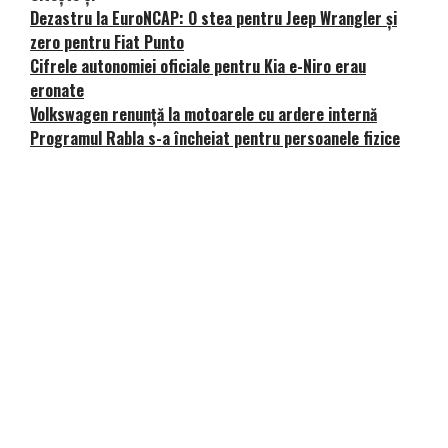
Dezastru la EuroNCAP: O stea pentru Jeep Wrangler și
zero pentru Fiat Punto
Cifrele autonomiei oficiale pentru Kia e-Niro erau
eronate
Volkswagen renunță la motoarele cu ardere internă
Programul Rabla s-a încheiat pentru persoanele fizice