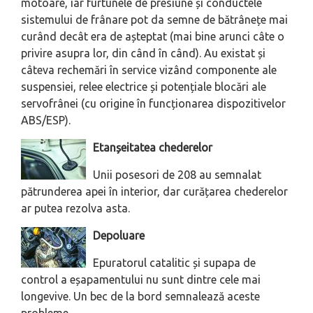
motoare, iar furtunele de presiune și conductele
sistemului de frânare pot da semne de bătrânețe mai
curând decât era de așteptat (mai bine arunci câte o
privire asupra lor, din când în când). Au existat și
câteva rechemări în service vizând componente ale
suspensiei, relee electrice și potențiale blocări ale
servofrânei (cu origine în funcționarea dispozitivelor
ABS/ESP).
Etanșeitatea chederelor
Unii posesori de 208 au semnalat
pătrunderea apei în interior, dar curățarea chederelor
ar putea rezolva asta.
Depoluare
Epuratorul catalitic și supapa de
control a eșapamentului nu sunt dintre cele mai
longevive. Un bec de la bord semnalează aceste
probleme.