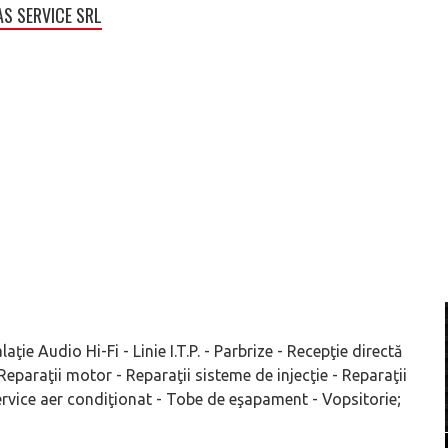
S SERVICE SRL
aţie Audio Hi-Fi - Linie I.T.P. - Parbrize - Recepţie directă
 Reparaţii motor - Reparaţii sisteme de injecţie - Reparaţii
Service aer condiţionat - Tobe de eşapament - Vopsitorie;