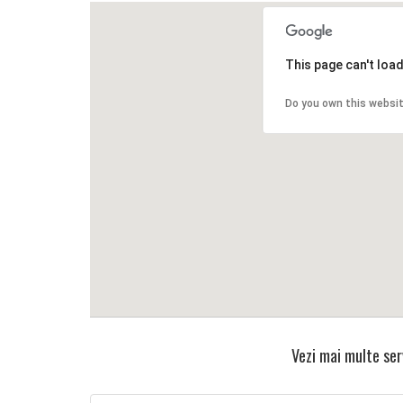
This page can't loa
Do you own this websi
Vezi mai multe serv