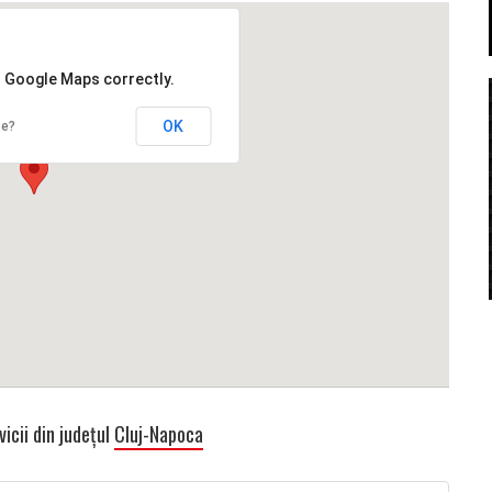
d Google Maps correctly.
OK
te?
icii din județul
Cluj-Napoca