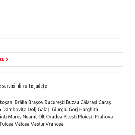
ESA
 servicii din alte județe
toșani
Brăila
Brașov
București
Buzău
Călărași
Caraș
a
Dâmbovița
Dolj
Galați
Giurgiu
Gorj
Harghita
nți
Mureș
Neamț
Olt
Oradea
Pitești
Ploiești
Prahova
Tulcea
Vâlcea
Vaslui
Vrancea