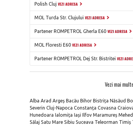
Polish Cluj
VEZI ADRESA
MOL Turda Str. Clujului
VEZI ADRESA
Partener ROMPETROL Gherla E60
VEZI ADRESA
MOL Floresti E60
VEZI ADRESA
Partener ROMPETROL Dej Str. Bistritei
VEZI ADR
Vezi mai multe
Alba
Arad
Argeș
Bacău
Bihor
Bistrița Năsăud
Bo
Severin
Cluj-Napoca
Constanța
Covasna
Craiov
Hunedoara
Ialomița
Iași
Ilfov
Maramureș
Mehedi
Sălaj
Satu Mare
Sibiu
Suceava
Teleorman
Timiș