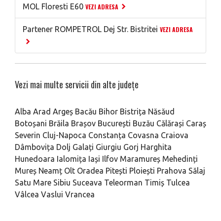
MOL Floresti E60
VEZI ADRESA
Partener ROMPETROL Dej Str. Bistritei
VEZI ADRESA
Vezi mai multe servicii din alte județe
Alba
Arad
Argeș
Bacău
Bihor
Bistrița Năsăud
Botoșani
Brăila
Brașov
București
Buzău
Călărași
Caraș
Severin
Cluj-Napoca
Constanța
Covasna
Craiova
Dâmbovița
Dolj
Galați
Giurgiu
Gorj
Harghita
Hunedoara
Ialomița
Iași
Ilfov
Maramureș
Mehedinți
Mureș
Neamț
Olt
Oradea
Pitești
Ploiești
Prahova
Sălaj
Satu Mare
Sibiu
Suceava
Teleorman
Timiș
Tulcea
Vâlcea
Vaslui
Vrancea