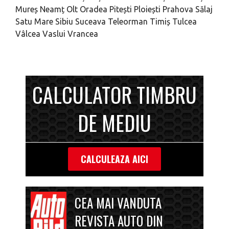
Mureș
Neamț
Olt
Oradea
Pitești
Ploiești
Prahova
Sălaj
Satu Mare
Sibiu
Suceava
Teleorman
Timiș
Tulcea
Vâlcea
Vaslui
Vrancea
CALCULATOR TIMBRU
DE MEDIU
CALCULEAZA AICI
CEA MAI VANDUTA
REVISTA AUTO DIN