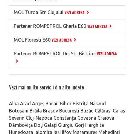
MOL Turda Str. Clujului
VEZI ADRESA
Partener ROMPETROL Gherla E60
VEZI ADRESA
MOL Floresti E60
VEZI ADRESA
Partener ROMPETROL Dej Str. Bistritei
VEZI ADRESA
Vezi mai multe servicii din alte județe
Alba
Arad
Argeș
Bacău
Bihor
Bistrița Năsăud
Botoșani
Brăila
Brașov
București
Buzău
Călărași
Caraș
Severin
Cluj-Napoca
Constanța
Covasna
Craiova
Dâmbovița
Dolj
Galați
Giurgiu
Gorj
Harghita
Hunedoara
Ialomița
Iași
Ilfov
Maramureș
Mehedinți