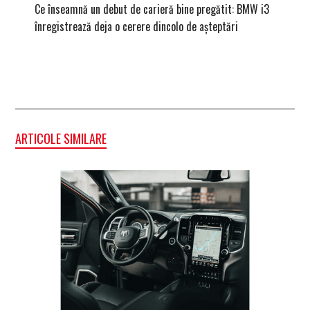
Ce înseamnă un debut de carieră bine pregătit: BMW i3
Versiune
înregistrează deja o cerere dincolo de așteptări
mâna fe
ARTICOLE SIMILARE