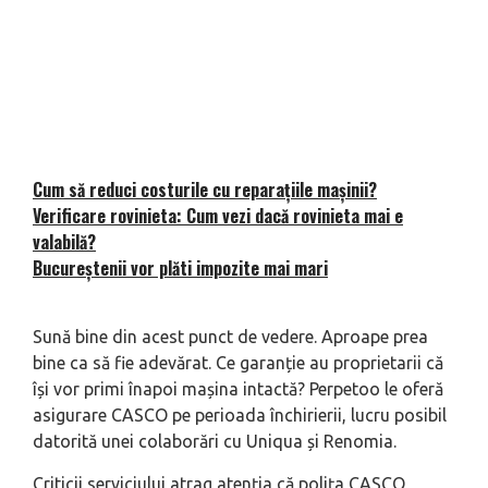
Cum să reduci costurile cu reparațiile mașinii?
Verificare rovinieta: Cum vezi dacă rovinieta mai e
valabilă?
Bucureștenii vor plăti impozite mai mari
Sună bine din acest punct de vedere. Aproape prea
bine ca să fie adevărat. Ce garanție au proprietarii că
își vor primi înapoi mașina intactă? Perpetoo le oferă
asigurare CASCO pe perioada închirierii, lucru posibil
datorită unei colaborări cu Uniqua și Renomia.
Criticii serviciului atrag atenția că polița CASCO