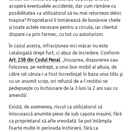
acoperă eventualele accidente, dar cum rămâne cu
posibilitatea ca utilizatorul să nu mai returneze deloc
mașina? Proprietarul îi înmânează de bunăvoie cheile
și toate actele necesare pentru a circula, iar clientul
dispare ca prin farmec, cu tot cu autoturism.
În cazul acesta, infracțiunea nici măcar nu este
catalogată drept furt, ci abuz de încredere. Conform
Art. 238 din Codul Penal
, „
însuşirea, dispunerea sau
folosirea, pe nedrept, a unui bun mobil al altuia, de
către cel căruia i-a fost încredinţat în baza unui titlu şi
cu un anumit scop, ori refuzul de a-l restitui se
pedepseşte cu închisoare de la 3 luni la 2 ani sau cu
amendă
‘.
Există, de asemenea, riscul ca utilizatorul să
înlocuiască anumite piese de sub capota mașinii, fără
ca proprietarul să afle vreodată. Se pot întâmpla
foarte multe în perioada închirierii, fără ca