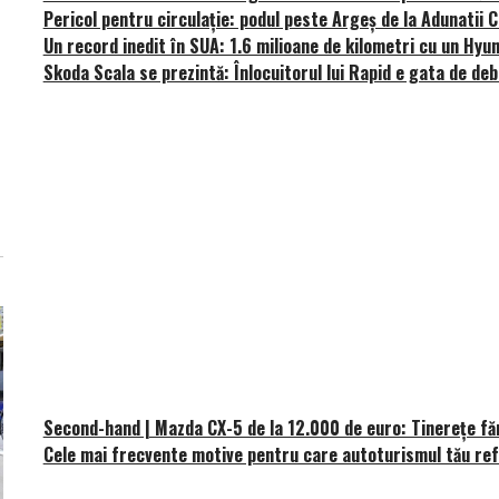
Pericol pentru circulație: podul peste Argeș de la Adunatii 
Un record inedit în SUA: 1.6 milioane de kilometri cu un Hyu
Skoda Scala se prezintă: Înlocuitorul lui Rapid e gata de de
Second-hand | Mazda CX-5 de la 12.000 de euro: Tinerețe fă
Cele mai frecvente motive pentru care autoturismul tău re