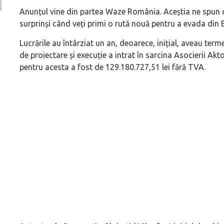
Anunțul vine din partea Waze România. Aceștia ne spun
surprinși când veți primi o rută nouă pentru a evada din 
Versiune MINI Countryman încă nelansată oficial, dată
Pentru cine știe c
pe mâna fetelor în competiția off-road Rebelle Rally
Blackbird va suna 
Lucrările au întârziat un an, deoarece, inițial, aveau ter
2026
altfel!
de proiectare și execuție a intrat în sarcina Asocierii Ak
pentru acesta a fost de 129.180.727,51 lei fără TVA.