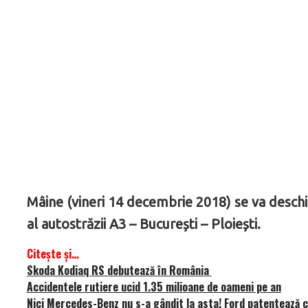
Mâine (vineri 14 decembrie 2018) se va deschi
al autostrăzii A3 – București – Ploiești.
Citește și…
Skoda Kodiaq RS debutează în România
Accidentele rutiere ucid 1.35 milioane de oameni pe an
Nici Mercedes-Benz nu s-a gândit la asta! Ford patentează ce