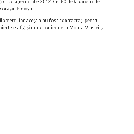
 circulației în iulie 2012. Cel 60 de kilometri de
orașul Ploiești.
lometri, iar aceștia au fost contractați pentru
ect se află și nodul rutier de la Moara Vlasiei și