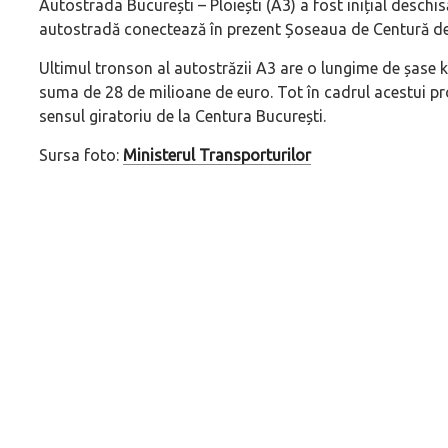
Autostrada București – Ploiești (A3) a fost inițial deschisă
autostradă conectează în prezent Șoseaua de Centură de 
Ultimul tronson al autostrăzii A3 are o lungime de șase ki
suma de 28 de milioane de euro. Tot în cadrul acestui proi
sensul giratoriu de la Centura București.
Sursa foto:
Ministerul Transporturilor