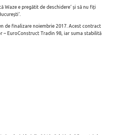
 că
Waze e pregătit de deschidere
‘ și
s
ă nu fiți
București
‘.
eva avioane, numele Hennessey
Prima sportivă cu motor central a mă
ca un apropo. Unul pertinent, de
de noua ediție limitată Lamborghini 
men de finalizare noiembrie 2017. Acest contract
60° Hommage
tor – EuroConstruct Tradin 98, iar suma stabilită