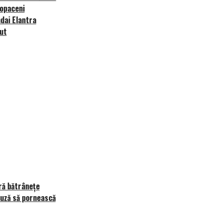
Copaceni
ndai Elantra
but
ră bătrânețe
fuză să pornească