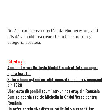
După introducerea corectă a datelor necesare, va fi
afișată valabilitatea rovinietei actuale precum și
categoria acesteia.
Citește și:
Accident grav: Un Tesla Model X a intrat într-un copac,
apoi a luat foc
Șoferii bucureșteni vor plăti impozite mai mari, începând
din 2020
Uber este disponibil acum într-un nou oraș din România
Cum se acordă stelele Michelin în Ghidul Verde pentru
România
Un șofer român și-a distrus roțile într-o groapă, iar