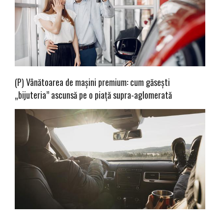
(P) Vânătoarea de mașini premium: cum găsești
„bijuteria” ascunsă pe o piață supra-aglomerată