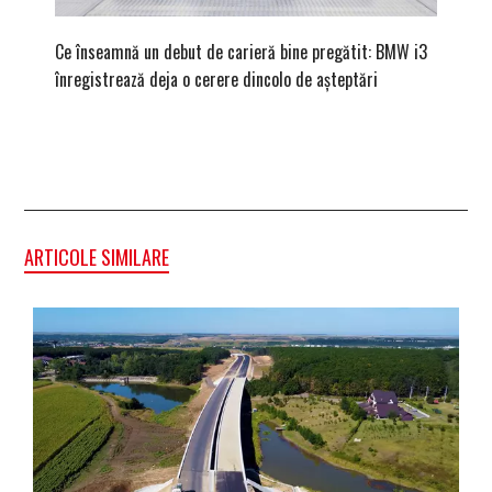
Ce înseamnă un debut de carieră bine pregătit: BMW i3
Versiune
înregistrează deja o cerere dincolo de așteptări
mâna fe
ARTICOLE SIMILARE