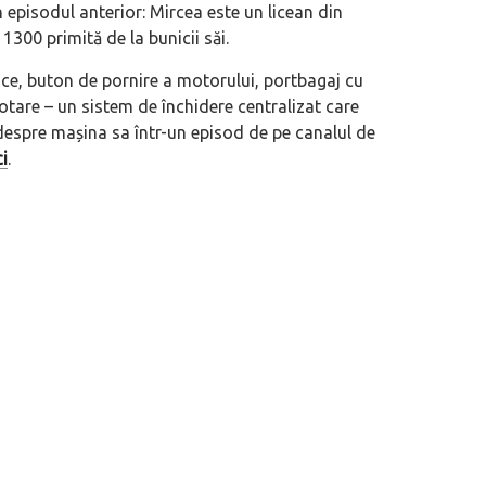
episodul anterior: Mircea este un licean din
1300 primită de la bunicii săi.
eva avioane, numele Hennessey
Prima sportivă cu motor central a mă
ice, buton de pornire a motorului, portbagaj cu
ca un apropo. Unul pertinent, de
de noua ediție limitată Lamborghini 
tare – un sistem de închidere centralizat care
60° Hommage
despre mașina sa într-un episod de pe canalul de
ci
.