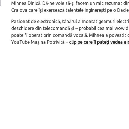
Mihnea Dinică. Dă-ne voie să-ți facem un mic rezumat din 
Craiova care își exersează talentele inginerești pe o Dacie 
Versiune MINI Countryman încă nelansată oficial, dată
Pentru cine știe c
Pasionat de electronică, tânărul a montat geamuri electr
pe mâna fetelor în competiția off-road Rebelle Rally
Blackbird va suna 
deschidere din telecomandă și – probabil cea mai
wow
do
2026
altfel!
poate fi operat prin comandă vocală. Mihnea a povestit 
YouTube Mașina Potrivită –
clip pe care îl puteți vedea ai