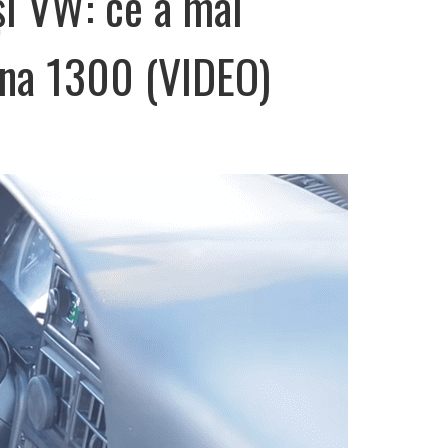
i VW: ce a mai
âna 1300 (VIDEO)