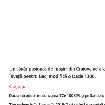
Un tânăr pasionat de mașini din Craiova ne ara
învață pentru Bac, modifică o Dacia 1300.
Citește și:
Dacia introduce motorizarea TCe 100 GPL și pe Sandero și
Top rechemări în Europa în 2019: Dacia oferă o surpriză 