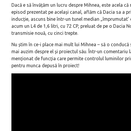
Dacă e să învățăm un lucru despre Mihnea, este acela că nu
episod prezentat pe același canal, aflăm că Dacia sa a pr
inducție, ascuns bine într-un tunel median „împrumutat’ 
acum un L4 de 1,6 litri, cu 72 CP, preluat de pe o Dacia 
transmisie nouă, cu cinci trepte.
Nu știm în ce-i place mai mult lui Mihnea – să o conducă 
mai auzim despre el și proiectul său. Într-un comentariu 
menționat de funcția care permite controlul luminilor prin
pentru munca depusă în proiect!