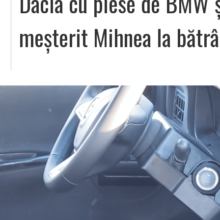
Dacia cu piese de BMW ș
meșterit Mihnea la bătr