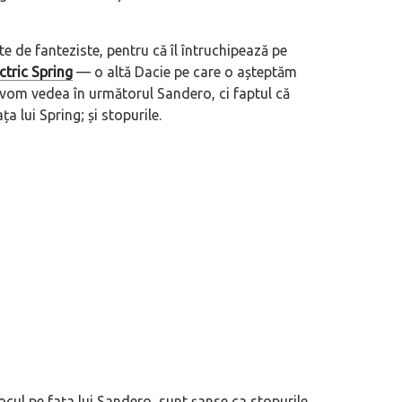
e de fanteziste, pentru că îl întruchipează pe
ctric Spring
— o altă Dacie pe care o așteptăm
 vom vedea în următorul Sandero, ci faptul că
a lui Spring; și stopurile.
locul pe fața lui Sandero, sunt șanse ca stopurile