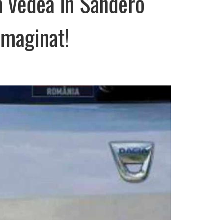
m vedea în Sandero
imaginat!