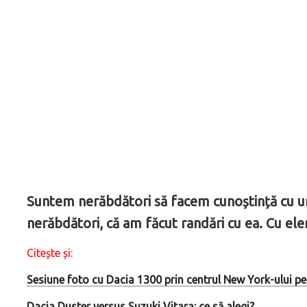
Suntem nerăbdători să facem cunoștință cu u
nerăbdători, că am făcut randări cu ea. Cu el
Citește și:
Sesiune foto cu Dacia 1300 prin centrul New York-ului p
Dacia Duster versus Suzuki Vitara: ce să alegi?