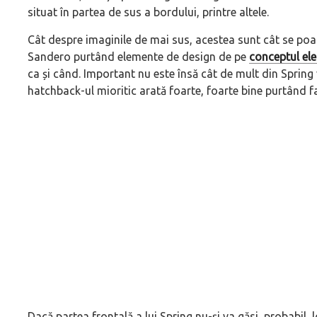
situat în partea de sus a bordului, printre altele.
Cât despre imaginile de mai sus, acestea sunt cât se poat
Sandero purtând elemente de design de pe
conceptul ele
ca și când. Important nu este însă cât de mult din Spring
hatchback-ul mioritic arată foarte, foarte bine purtând faț
Dacă partea frontală a lui Spring nu-și va găsi, probabil, 