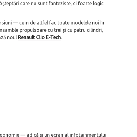
teptări care nu sunt fanteziste, ci foarte logic
eva avioane, numele Hennessey
Prima sportivă cu motor central a mă
siuni — cum de altfel fac toate modelele noi în
ca un apropo. Unul pertinent, de
de noua ediție limitată Lamborghini 
nsamble propulsoare cu trei și cu patru cilindri,
60° Hommage
ează noul
Renault Clio E-Tech
.
rgonomie — adică și un ecran al infotainmentului