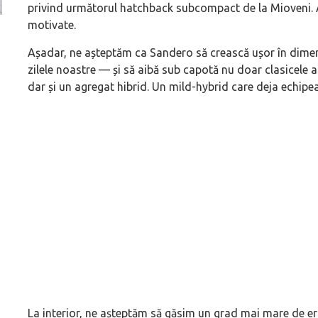
privind următorul hatchback subcompact de la Mioveni. Aș
motivate.
Versiune MINI Countryman încă nelansată oficial, dată
Pentru cine știe c
Așadar, ne așteptăm ca Sandero să crească ușor în dimen
pe mâna fetelor în competiția off-road Rebelle Rally
Blackbird va suna 
zilele noastre — și să aibă sub capotă nu doar clasicele a
2026
altfel!
dar și un agregat hibrid. Un mild-hybrid care deja echip
La interior, ne așteptăm să găsim un grad mai mare de e