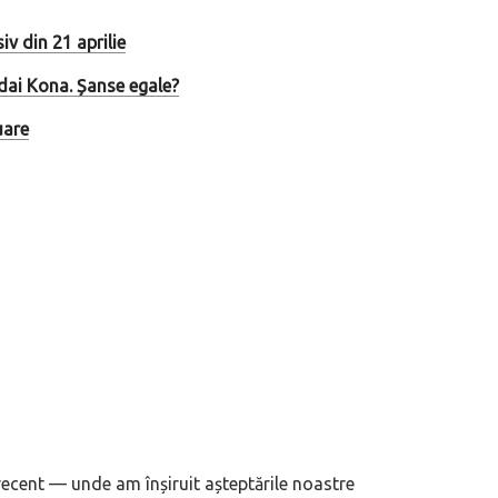
iv din 21 aprilie
dai Kona. Șanse egale?
uare
 recent — unde am înșiruit așteptările noastre