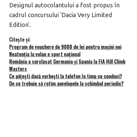
Designul autocolantului a fost propus în
cadrul concursului 'Dacia Very Limited
Edition'.
Citește și:
Program de vouchere de 9000 de lei pentru mașini noi
Neatenția la volan e sport național
România a surclasat Germania și Spania la FIA Hill Climb
Masters
Ce pățești dacă vorbești la telefon în timp ce conduci?
De ce trebuie să rotim anvelopele la schimbul periodic?