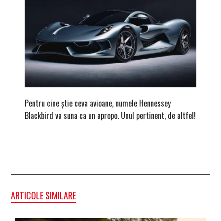
Pentru cine știe ceva avioane, numele Hennessey
Prima s
Blackbird va suna ca un apropo. Unul pertinent, de altfel!
noua ed
Homma
ARTICOLE SIMILARE