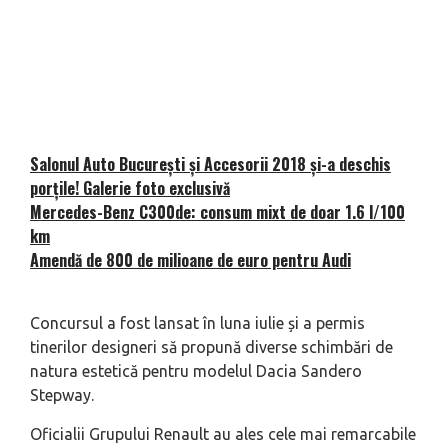
Salonul Auto București și Accesorii 2018 și-a deschis
porțile! Galerie foto exclusivă
Mercedes-Benz C300de: consum mixt de doar 1.6 l/100
km
Amendă de 800 de milioane de euro pentru Audi
Concursul a fost lansat în luna iulie și a permis
tinerilor designeri să propună diverse schimbări de
natura estetică pentru modelul Dacia Sandero
Stepway.
Oficialii Grupului Renault au ales cele mai remarcabile