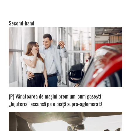
Second-hand
(P) Vânătoarea de mașini premium: cum găsești
„bijuteria” ascunsă pe o piață supra-aglomerată