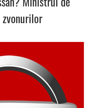
ssan? Ministrul de
 zvonurilor