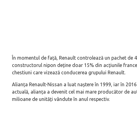
În momentul de față, Renault controlează un pachet de 44
constructorul nipon deține doar 15% din acțiunile francezi
chestiuni care vizează conducerea grupului Renault.
Alianța Renault-Nissan a luat naștere în 1999, iar în 2016 
actuală, alianța a devenit cel mai mare producător de au
milioane de unități vândute în anul respectiv.