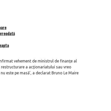
eva avioane, numele Hennessey
Prima sportivă cu motor central a mă
ca un apropo. Unul pertinent, de
de noua ediție limitată Lamborghini 
60° Hommage
oare
 vreodată
reapta
 infirmat vehement de ministrul de finanțe al
o restructurare a acționariatului sau vreo
an nu este pe masă’, a declarat Bruno Le Maire