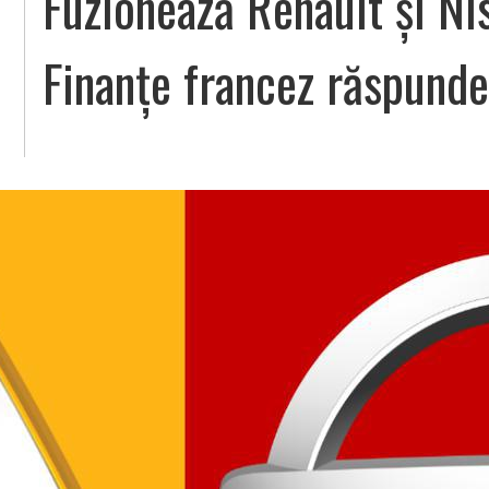
Fuzionează Renault și Ni
Finanțe francez răspunde