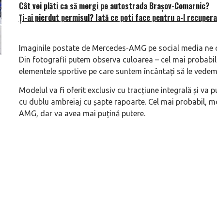
Cât vei plăti ca să mergi pe autostrada Brașov-Comarnic?
Ți-ai pierdut permisul? Iată ce poti face pentru a-l recupera
Imaginile postate de Mercedes-AMG pe social media ne 
Din fotografii putem observa culoarea – cel mai probabil
Versiune MINI Countryman încă nelansată oficial, dată
Pentru cine știe c
elementele sportive pe care suntem încântați să le ved
pe mâna fetelor în competiția off-road Rebelle Rally
Blackbird va suna 
Modelul va fi oferit exclusiv cu tracțiune integrală și va
2026
altfel!
cu dublu ambreiaj cu șapte rapoarte. Cel mai probabil, mo
AMG, dar va avea mai puțină putere.