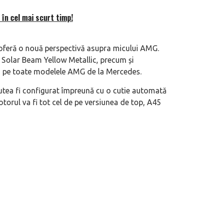
 în cel mai scurt timp!
oferă o nouă perspectivă asupra micului AMG.
 Solar Beam Yellow Metallic, precum și
eva avioane, numele Hennessey
Prima sportivă cu motor central a mă
em pe toate modelele AMG de la Mercedes.
ca un apropo. Unul pertinent, de
de noua ediție limitată Lamborghini 
 putea fi configurat împreună cu o cutie automată
60° Hommage
torul va fi tot cel de pe versiunea de top, A45