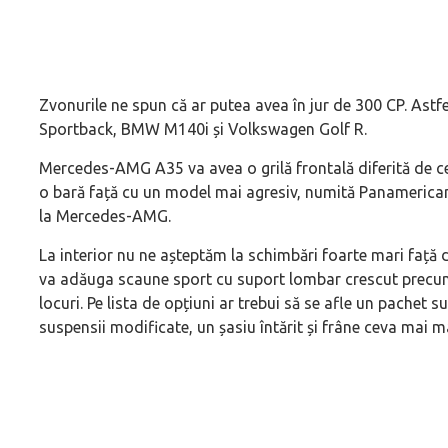
Zvonurile ne spun că ar putea avea în jur de 300 CP. Astf
Sportback, BMW M140i și Volkswagen Golf R.
Mercedes-AMG A35 va avea o grilă frontală diferită de c
o bară față cu un model mai agresiv, numită Panamerica
la Mercedes-AMG.
La interior nu ne așteptăm la schimbări foarte mari față
va adăuga scaune sport cu suport lombar crescut precum
locuri. Pe lista de opțiuni ar trebui să se afle un pachet
suspensii modificate, un șasiu întărit și frâne ceva mai ma