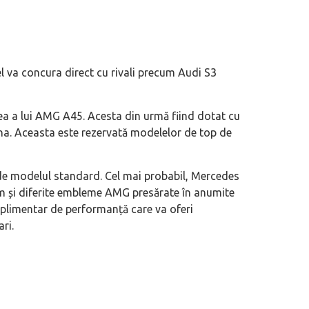
el va concura direct cu rivali precum Audi S3
ea a lui AMG A45. Acesta din urmă fiind dotat cu
na. Aceasta este rezervată modelelor de top de
 de modelul standard. Cel mai probabil, Mercedes
 și diferite embleme AMG presărate în anumite
 suplimentar de performanță care va oferi
ri.