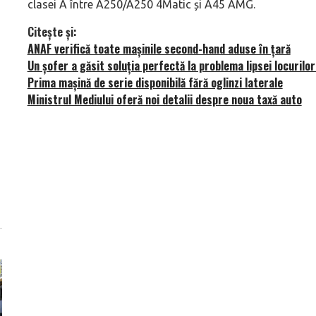
clasei A între A250/A250 4Matic și A45 AMG.
Citește și:
ANAF verifică toate mașinile second-hand aduse în țară
Un șofer a găsit soluția perfectă la problema lipsei locurilo
Prima mașină de serie disponibilă fără oglinzi laterale
Ministrul Mediului oferă noi detalii despre noua taxă auto