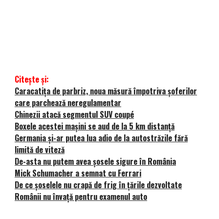
Citește și:
Caracatița de parbriz, noua măsură împotriva șoferilor
care parchează neregulamentar
Chinezii atacă segmentul SUV coupé
Boxele acestei mașini se aud de la 5 km distanță
Germania și-ar putea lua adio de la autostrăzile fără
limită de viteză
De-asta nu putem avea șosele sigure în România
Mick Schumacher a semnat cu Ferrari
De ce șoselele nu crapă de frig în țările dezvoltate
Românii nu învață pentru examenul auto