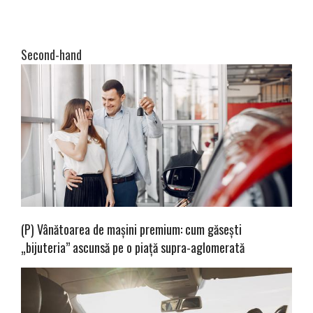
Second-hand
(P) Vânătoarea de mașini premium: cum găsești
„bijuteria” ascunsă pe o piață supra-aglomerată