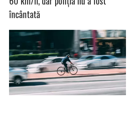
60 km/h, dar poliția nu a fost
încântată