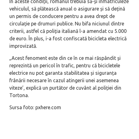
În aceste condiții, românul trebuia să-și înmatriculeze
vehiculul, să plătească anual o asigurare și să dețină
un permis de conducere pentru a avea drept de
circulație pe drumuri publice. Nu bifa niciunul dintre
criterii, astfel că poliția italiană l-a amendat cu 5.000
de euro. În plus, i-a fost confiscată bicicleta electrică
improvizată.
„Acest fenoment este din ce în ce mai răspândit și
reprezintă un pericol în trafic, pentru că bicicletele
electrice nu pot garanta stabilitatea și siguranța
frânării necesare în cazul atingerii unei asemenea
viteze’, explică un purtător de cuvânt al poliției din
Tortona.
Sursa foto: pxhere.com