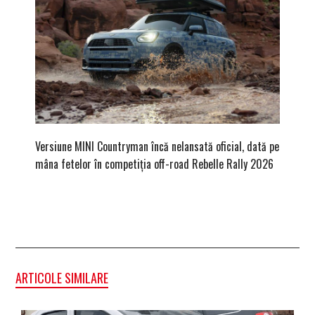
Versiune MINI Countryman încă nelansată oficial, dată pe
Pentru 
mâna fetelor în competiția off-road Rebelle Rally 2026
Blackbir
ARTICOLE SIMILARE