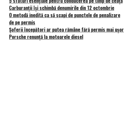
5 sfaturi esențiale pentru conducerea pe timp de ceață
Carburanții își schimbă denumirile din 12 octombrie
O metodă inedită ca să scapi de punctele de penalizare
de pe permis
Șoferii începători ar putea rămâne fără permis mai ușor
Porsche renunță la motoarele diesel