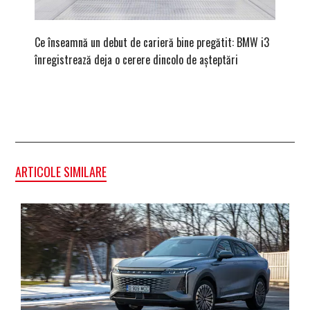
Ce înseamnă un debut de carieră bine pregătit: BMW i3
Versiune
înregistrează deja o cerere dincolo de așteptări
mâna fe
ARTICOLE SIMILARE