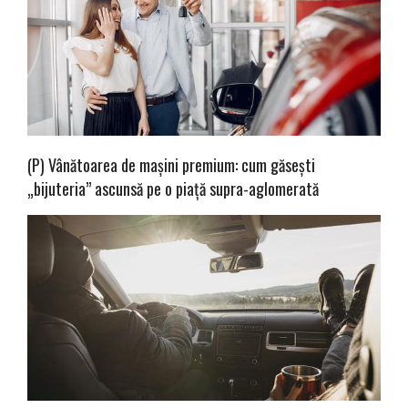
(P) Vânătoarea de mașini premium: cum găsești
„bijuteria” ascunsă pe o piață supra-aglomerată