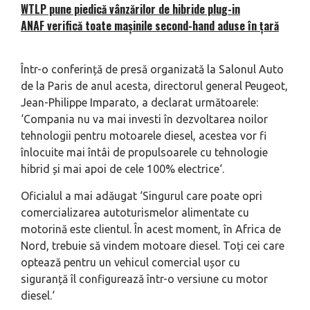
WTLP pune piedică vânzărilor de hibride plug-in
ANAF verifică toate mașinile second-hand aduse în țară
Într-o conferință de presă organizată la Salonul Auto
de la Paris de anul acesta, directorul general Peugeot,
Jean-Philippe Imparato, a declarat următoarele:
‘
Compania nu va mai investi în dezvoltarea noilor
tehnologii pentru motoarele diesel, acestea vor fi
înlocuite mai întâi de propulsoarele cu tehnologie
hibrid și mai apoi de cele 100% electrice
‘.
Oficialul a mai adăugat ‘
Singurul care poate opri
comercializarea autoturismelor alimentate cu
motorină este clientul. În acest moment, în Africa de
Nord, trebuie să vindem motoare diesel. Toți cei care
optează pentru un vehicul comercial ușor cu
siguranță îl configurează într-o versiune cu motor
diesel.
‘