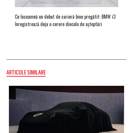
Ce înseamnă un debut de carieră bine pregătit: BMW i3
Versiune
înregistrează deja o cerere dincolo de așteptări
mâna fe
ARTICOLE SIMILARE