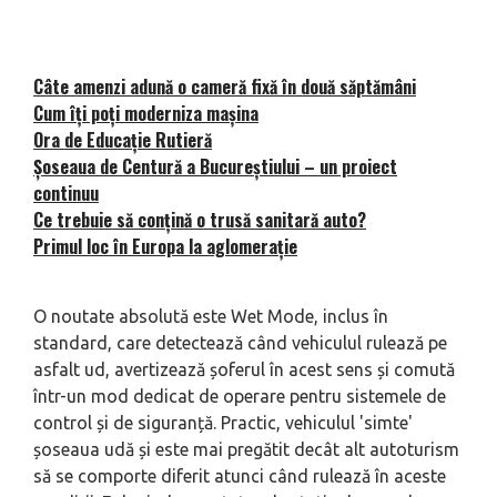
Câte amenzi adună o cameră fixă în două săptămâni
Cum îți poți moderniza mașina
Ora de Educație Rutieră
Șoseaua de Centură a Bucureștiului – un proiect
continuu
Ce trebuie să conțină o trusă sanitară auto?
Primul loc în Europa la aglomerație
O noutate absolută este Wet Mode, inclus în
standard, care detectează când vehiculul rulează pe
asfalt ud, avertizează șoferul în acest sens și comută
într-un mod dedicat de operare pentru sistemele de
control și de siguranță. Practic, vehiculul 'simte'
șoseaua udă și este mai pregătit decât alt autoturism
să se comporte diferit atunci când rulează în aceste