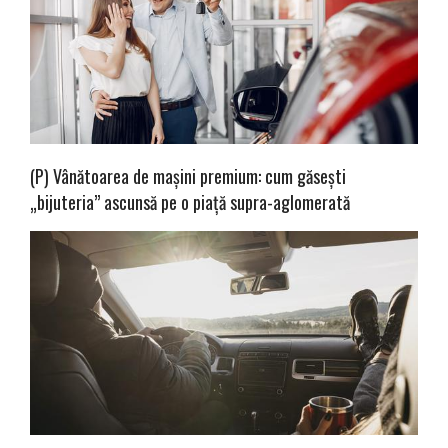
(P) Vânătoarea de mașini premium: cum găsești
„bijuteria” ascunsă pe o piață supra-aglomerată