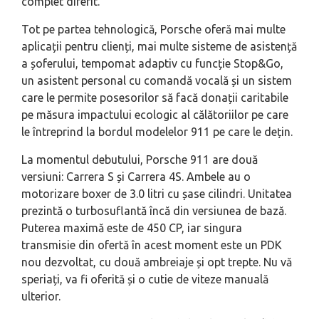
complet diferit.
Tot pe partea tehnologică, Porsche oferă mai multe
aplicații pentru clienți, mai multe sisteme de asistență
a șoferului, tempomat adaptiv cu funcție Stop&Go,
un asistent personal cu comandă vocală și un sistem
care le permite posesorilor să facă donații caritabile
pe măsura impactului ecologic al călătoriilor pe care
le întreprind la bordul modelelor 911 pe care le dețin.
La momentul debutului, Porsche 911 are două
versiuni: Carrera S și Carrera 4S. Ambele au o
motorizare boxer de 3.0 litri cu șase cilindri. Unitatea
prezintă o turbosuflantă încă din versiunea de bază.
Puterea maximă este de 450 CP, iar singura
transmisie din ofertă în acest moment este un PDK
nou dezvoltat, cu două ambreiaje și opt trepte. Nu vă
speriați, va fi oferită și o cutie de viteze manuală
ulterior.