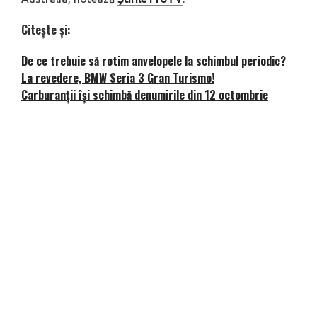
Citește și:
De ce trebuie să rotim anvelopele la schimbul periodic?
La revedere, BMW Seria 3 Gran Turismo!
Carburanții își schimbă denumirile din 12 octombrie