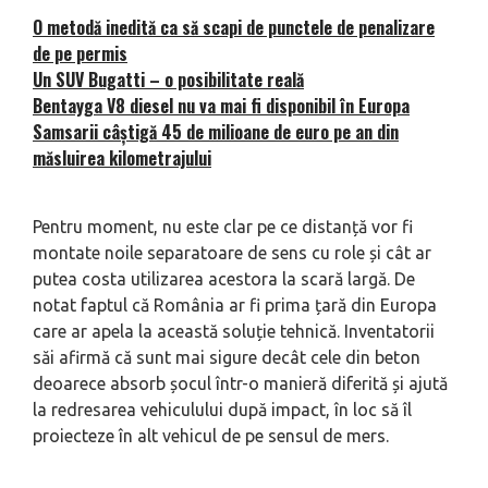
O metodă inedită ca să scapi de punctele de penalizare
de pe permis
Un SUV Bugatti – o posibilitate reală
Bentayga V8 diesel nu va mai fi disponibil în Europa
Samsarii câștigă 45 de milioane de euro pe an din
măsluirea kilometrajului
Pentru moment, nu este clar pe ce distanță vor fi
montate noile separatoare de sens cu role și cât ar
putea costa utilizarea acestora la scară largă. De
notat faptul că România ar fi prima țară din Europa
care ar apela la această soluție tehnică. Inventatorii
săi afirmă că sunt mai sigure decât cele din beton
deoarece absorb șocul într-o manieră diferită și ajută
la redresarea vehiculului după impact, în loc să îl
proiecteze în alt vehicul de pe sensul de mers.