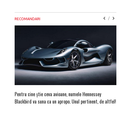
/
RECOMANDARI
Pentru cine știe ceva avioane, numele Hennessey
Prima s
Blackbird va suna ca un apropo. Unul pertinent, de altfel!
noua ed
Homma