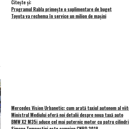
Citește și:
Programul Rabla primește o suplimentare de buget
Toyota va rechema în service un milion de mașini
Mercedes Vision Urbanetic: cum arată taxiul autonom al viit
Ministrul Mediului oferă noi detalii despre noua taxă auto
BMW X2 M35i aduce cel mai puternic motor cu patru cilindri î
Simone Tempestini este campion CNRD 2018