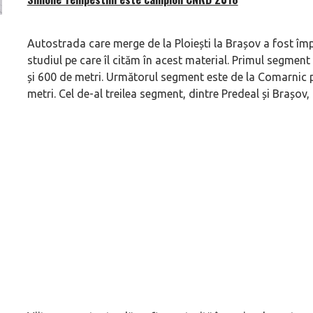
Versiune MINI Countryman încă nelansată oficial, dată
Pentru cine știe c
Autostrada care merge de la Ploiești la Brașov a fost împă
pe mâna fetelor în competiția off-road Rebelle Rally
Blackbird va suna 
studiul pe care îl cităm în acest material. Primul segment
2026
altfel!
și 600 de metri. Următorul segment este de la Comarnic pâ
metri. Cel de-al treilea segment, dintre Predeal și Brașov,