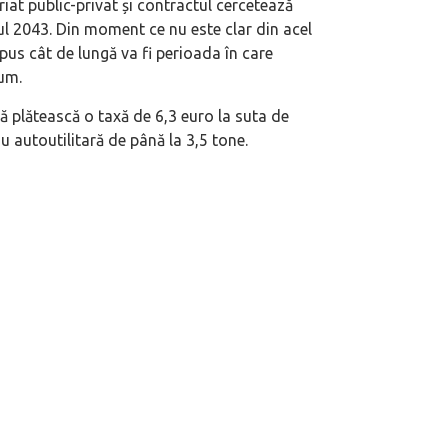
iat public-privat și contractul cercetează
nul 2043. Din moment ce nu este clar din acel
us cât de lungă va fi perioada în care
um.
să plătească o taxă de 6,3 euro la suta de
u autoutilitară de până la 3,5 tone.