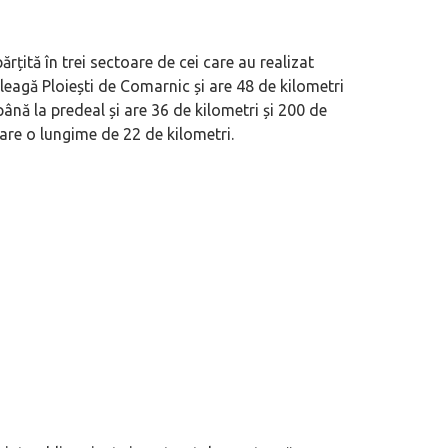
eva avioane, numele Hennessey
Prima sportivă cu motor central a mă
rțită în trei sectoare de cei care au realizat
ca un apropo. Unul pertinent, de
de noua ediție limitată Lamborghini 
 leagă Ploiești de Comarnic și are 48 de kilometri
60° Hommage
nă la predeal și are 36 de kilometri și 200 de
 are o lungime de 22 de kilometri.