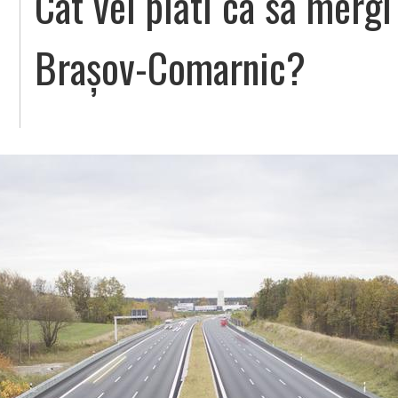
Cât vei plăti ca să mergi
Brașov-Comarnic?