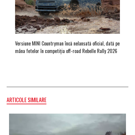
Versiune MINI Countryman încă nelansată oficial, dată pe
Pentru 
mâna fetelor în competiția off-road Rebelle Rally 2026
Blackbir
ARTICOLE SIMILARE