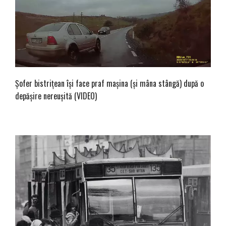
Șofer bistrițean își face praf mașina (și mâna stângă) după o
depășire nereușită (VIDEO)