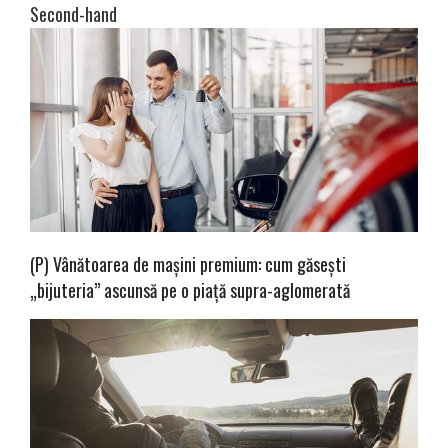
Second-hand
(P) Vânătoarea de mașini premium: cum găsești
„bijuteria” ascunsă pe o piață supra-aglomerată